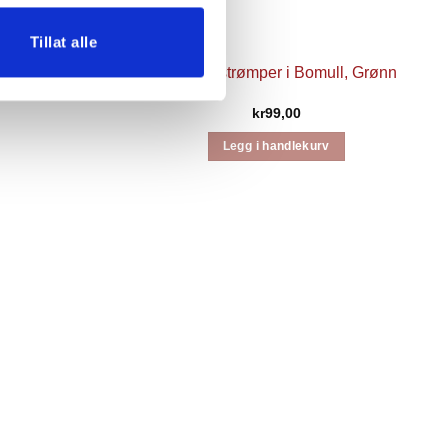
Tillat alle
ll, Svart
Safa knestrømper i Bomull, Grønn
kr
99,00
Legg i handlekurv