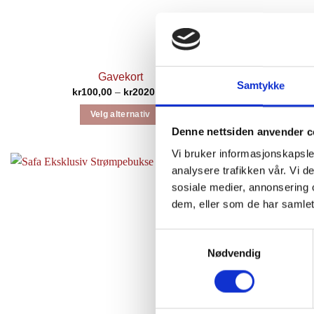
Gavekort
Samtykke
Prisområde:
kr
100,00
–
kr
2020,00
kr100,00
til
Velg alternativ
kr2020,00
Denne nettsiden anvender c
Dette
produktet
Vi bruker informasjonskapsler
har
analysere trafikken vår. Vi 
flere
sosiale medier, annonsering 
varianter.
dem, eller som de har samlet
Alternativene
kan
Samtykkevalg
velges
Nødvendig
på
produktsiden