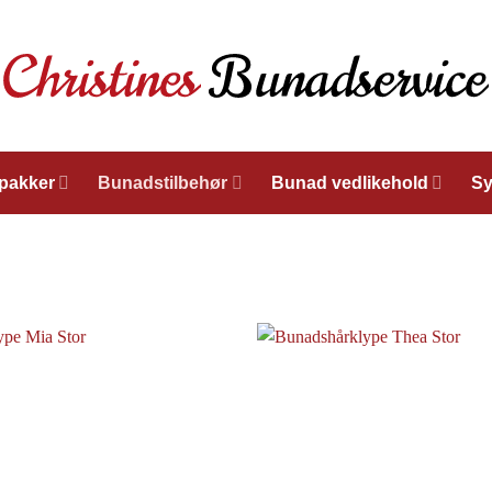
lpakker
Bunadstilbehør
Bunad vedlikehold
Sy