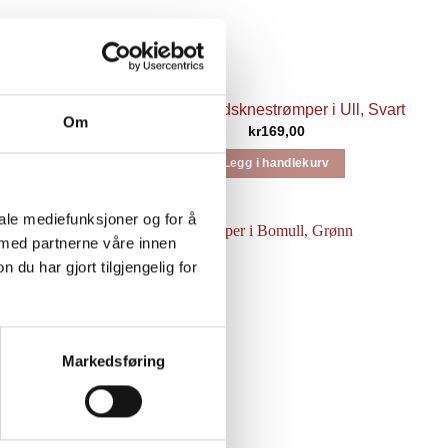
n
Safa Bunadsknestrømper i Ull, Svart
Om
kr
169,00
Legg i handlekurv
iale mediefunksjoner og for å
 med partnerne våre innen
u har gjort tilgjengelig for
Markedsføring