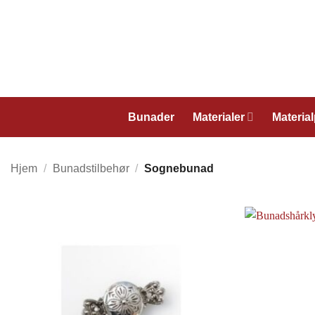
Skip
to
content
Bunader
Materialer
Materia
Hjem
/
Bunadstilbehør
/
Sognebunad