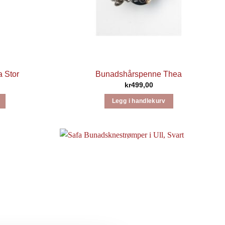
 Stor
Bunadshårspenne Thea
kr
499,00
Legg i handlekurv