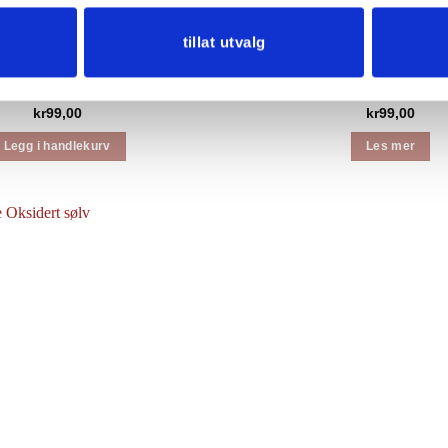
tillat utvalg
estrømper i Bomull, Rød
Safa Knestrømper i Bomu
kr
99,00
kr
99,00
Legg i handlekurv
Les mer