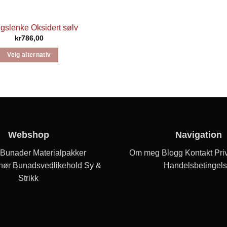
ngslenke Oksidert sølv
kr
786,00
Velg alternativ
Dette
produktet
har
flere
varianter.
Alternativene
Webshop
Navigation
kan
velges
Bunader
Materialpakker
Om meg
Blogg
Kontakt
Priv
på
hør
Bunadsvedlikehold
Sy &
Handelsbetingels
produktsiden
Strikk