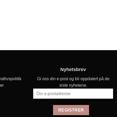
Nyhetsbrev
atlivspolitik
Gi oss din e-post og bli oppdatert på de
er
siste nyhetene.