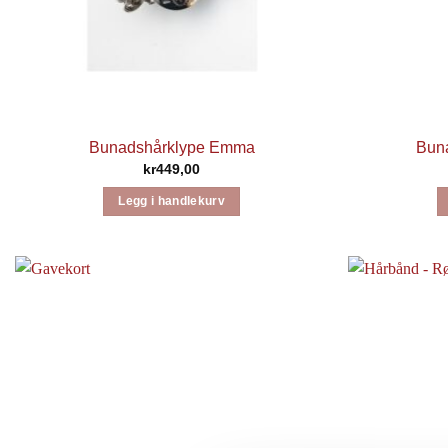
Bunadshårklype Emma
Buna
kr
449,00
Legg i handlekurv