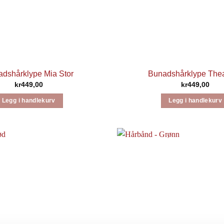
dshårklype Mia Stor
Bunadshårklype Thea
kr
449,00
kr
449,00
Legg i handlekurv
Legg i handlekurv