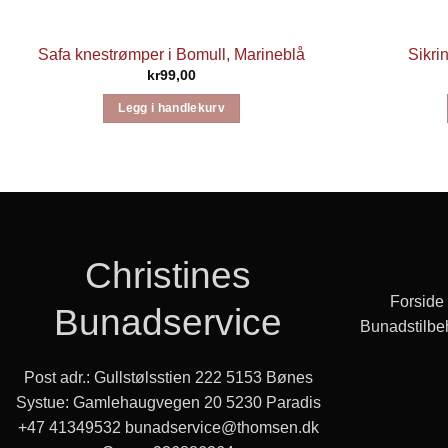
Safa knestrømper i Bomull, Marineblå
Sikri
kr
99,00
Legg i handlekurv
Christines
Forside
Bunadservice
Bunadstilbe
Post adr.: Gullstølsstien 222 5153 Bønes
Systue: Gamlehaugvegen 20 5230 Paradis
+47 41349532
bunadservice@thomsen.dk