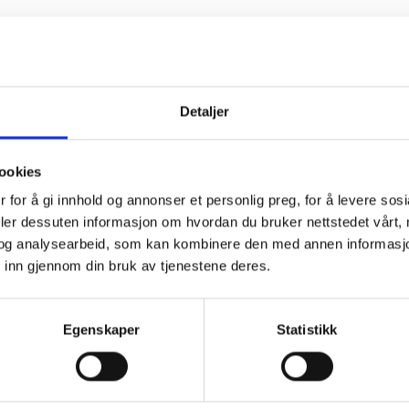
Hårbånd – Rød
Hårbånd – Grøn
Detaljer
kr
1450,00
kr
1450,00
Legg i handlekurv
Legg i handlekurv
ookies
 for å gi innhold og annonser et personlig preg, for å levere sos
deler dessuten informasjon om hvordan du bruker nettstedet vårt,
og analysearbeid, som kan kombinere den med annen informasjon d
 inn gjennom din bruk av tjenestene deres.
Egenskaper
Statistikk
UTSOLGT