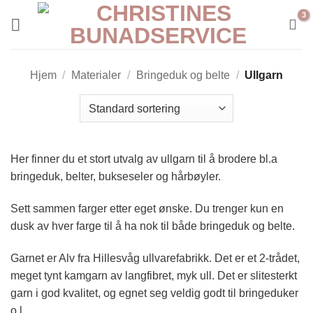
Skip
to
content
Hjem
/
Materialer
/
Bringeduk og belte
/
Ullgarn
Her finner du et stort utvalg av ullgarn til å brodere bl.a
bringeduk, belter, bukseseler og hårbøyler.
Sett sammen farger etter eget ønske. Du trenger kun en
dusk av hver farge til å ha nok til både bringeduk og belte.
Garnet er Alv fra Hillesvåg ullvarefabrikk. Det er et 2-trådet,
meget tynt kamgarn av langfibret, myk ull. Det er slitesterkt
garn i god kvalitet, og egnet seg veldig godt til bringeduker
o.l.