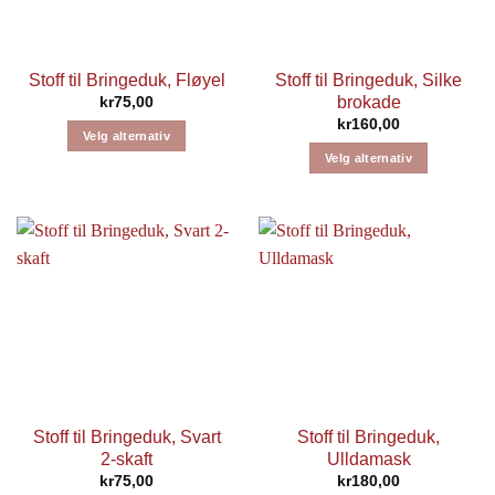
Stoff til Bringeduk, Fløyel
Stoff til Bringeduk, Silke
brokade
kr
75,00
kr
160,00
Velg alternativ
Velg alternativ
Dette
Dette
produktet
produktet
har
har
flere
flere
varianter.
varianter.
Alternativene
Alternativene
kan
kan
velges
velges
på
på
produktsiden
produktsiden
Stoff til Bringeduk, Svart
Stoff til Bringeduk,
2-skaft
Ulldamask
kr
75,00
kr
180,00