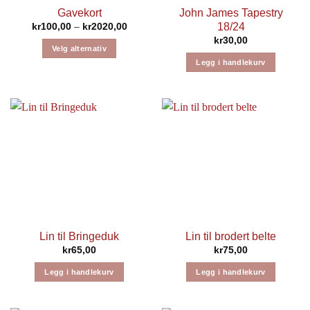
Gavekort
John James Tapestry
Prisområde:
18/24
kr
100,00
–
kr
2020,00
kr100,00
kr
30,00
til
Velg alternativ
kr2020,00
Legg i handlekurv
Dette
produktet
har
flere
varianter.
Alternativene
kan
velges
på
produktsiden
Lin til Bringeduk
Lin til brodert belte
kr
65,00
kr
75,00
Legg i handlekurv
Legg i handlekurv