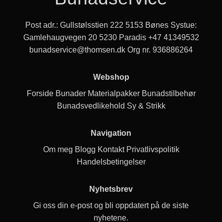
Post adr.: Gullstølsstien 222 5153 Bønes Systue:
Gamlehaugvegen 20 5230 Paradis
+47 41349532
bunadservice@thomsen.dk
Org nr. 936886264
Webshop
Forside
Bunader
Materialpakker
Bunadstilbehør
Bunadsvedlikehold
Sy & Strikk
Navigation
Om meg
Blogg
Kontakt
Privatlivspolitik
Handelsbetingelser
Nyhetsbrev
Gi oss din e-post og bli oppdatert på de siste
nyhetene.