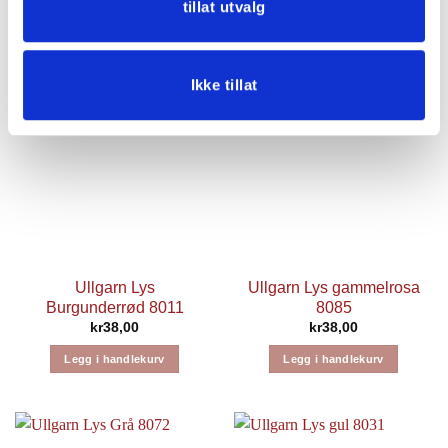
kr
38,00
tillat utvalg
Legg i handlekurv
Legg i handlekurv
Ikke tillat
Ullgarn Lys
Ullgarn Lys gammelrosa
Burgunderrød 8011
8085
kr
38,00
kr
38,00
Legg i handlekurv
Legg i handlekurv