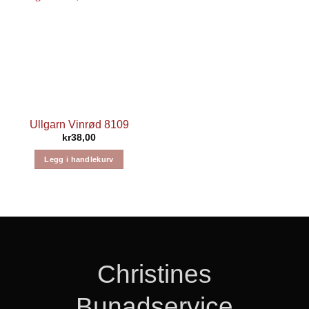
Ullgarn Vinrød 8109
kr
38,00
Legg i handlekurv
Christines
Bunadservice