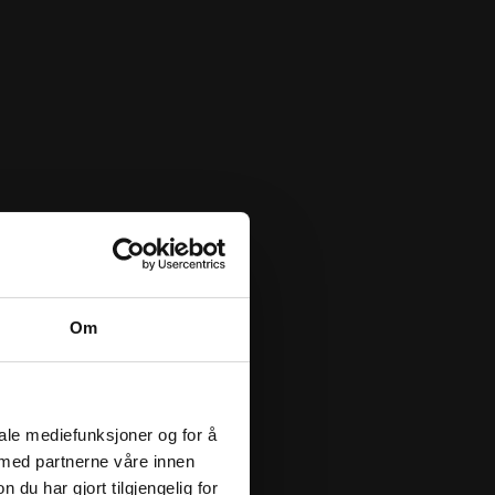
Om
iale mediefunksjoner og for å
 med partnerne våre innen
u har gjort tilgjengelig for