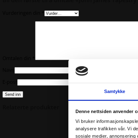
Vurderingen din
*
Omtalen din
*
Navn
E-post
Samtykke
Relaterte produkter
Denne nettsiden anvender c
Vi bruker informasjonskapsler
analysere trafikken vår. Vi 
sosiale medier, annonsering 