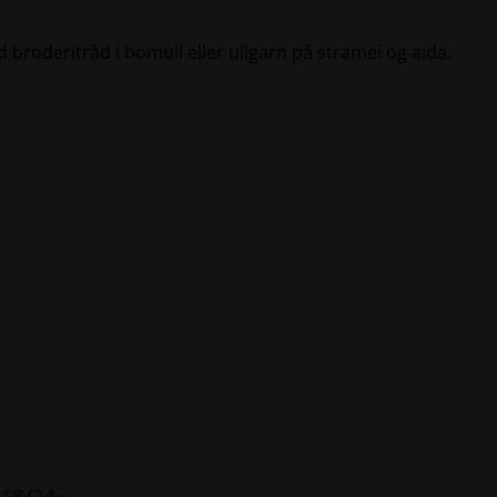
d broderitråd i bomull eller ullgarn på stramei og aida.
 18/24»