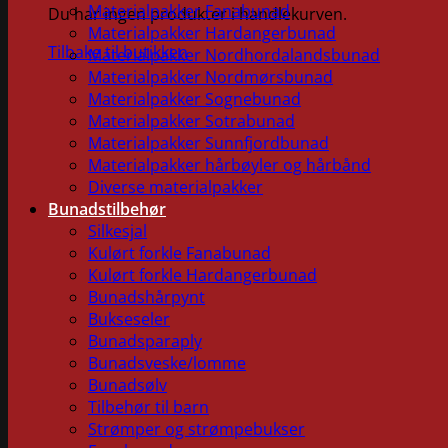
Materialpakker Fanabunad
Du har ingen produkter i handlekurven.
Materialpakker Hardangerbunad
Tilbake til butikken
Materialpakker Nordhordalandsbunad
Materialpakker Nordmørsbunad
Materialpakker Sognebunad
Materialpakker Sotrabunad
Materialpakker Sunnfjordbunad
Materialpakker hårbøyler og hårbånd
Diverse materialpakker
Bunadstilbehør
Silkesjal
Kulørt forkle Fanabunad
Kulørt forkle Hardangerbunad
Bunadshårpynt
Bukseseler
Bunadsparaply
Bunadsveske/lomme
Bunadsølv
Tilbehør til barn
Strømper og strømpebukser