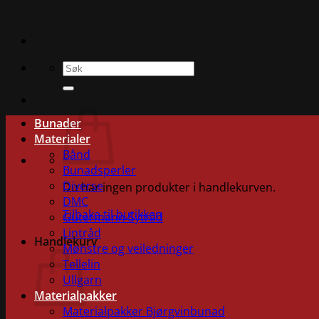
Skip
to
content
Søk
etter:
Bunader
Materialer
Bånd
Bunadsperler
Diverse
Du har ingen produkter i handlekurven.
DMC
Tilbake til butikken
Gütermann Sytråd
Lintråd
Handlekurv
Mønstre og veiledninger
Tellelin
Ullgarn
Materialpakker
Materialpakker Bjørgvinbunad