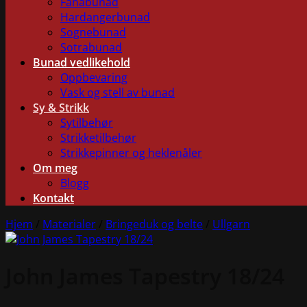
Fanabunad
Hardangerbunad
Sognebunad
Sotrabunad
Bunad vedlikehold
Oppbevaring
Vask og stell av bunad
Sy & Strikk
Sytilbehør
Strikketilbehør
Strikkepinner og heklenåler
Om meg
Blogg
Kontakt
Hjem
/
Materialer
/
Bringeduk og belte
/
Ullgarn
John James Tapestry 18/24