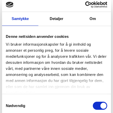
skjorteposer laget av økologisk bomull som kan
personliggjøres med for.eks navn, dato eller navnet på
bunaden din.
Samtykke
Detaljer
Om
Beskytt bunaden mott møll og skadedyr med kleshenger av
sedertre.
Denne nettsiden anvender cookies
Vi bruker informasjonskapsler for å gi innhold og
annonser et personlig preg, for å levere sosiale
mediefunksjoner og for å analysere trafikken vår. Vi deler
dessuten informasjon om hvordan du bruker nettstedet
vårt, med partnerne våre innen sosiale medier,
annonsering og analysearbeid, som kan kombinere den
med annen informasjon du har gjort tilgjengelig for dem,
eller som de har samlet inn gjennom din bruk av
tjenestene deres.
Samtykkevalg
Oppbevaring
Vask Og Stell Av
Nødvendig
Bunad