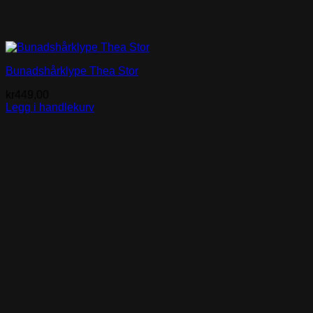
Bunadshårklype Thea Stor
kr
449,00
Legg i handlekurv