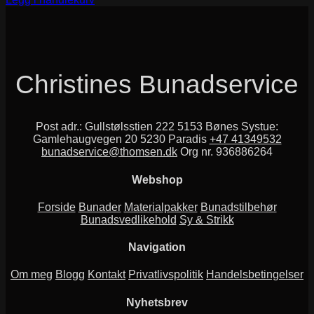
Christines Bunadservice
Post adr.: Gullstølsstien 222 5153 Bønes Systue:
Gamlehaugvegen 20 5230 Paradis
+47 41349532
bunadservice@thomsen.dk
Org nr. 936886264
Webshop
Forside
Bunader
Materialpakker
Bunadstilbehør
Bunadsvedlikehold
Sy & Strikk
Navigation
Om meg
Blogg
Kontakt
Privatlivspolitik
Handelsbetingelser
Nyhetsbrev