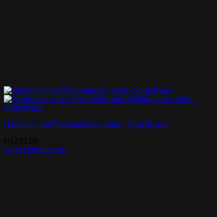
Hårstrikk med Åttebladsrose sølje – Forgylt sølv
kr
1331,00
Legg i handlekurv