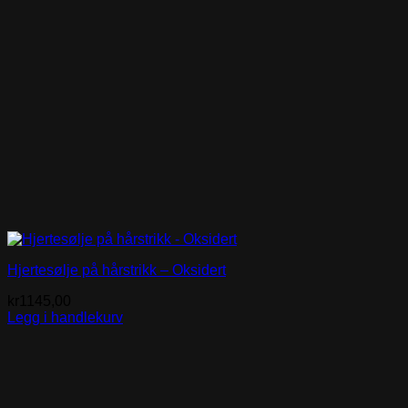
Hjertesølje på hårstrikk – Oksidert
kr
1145,00
Legg i handlekurv