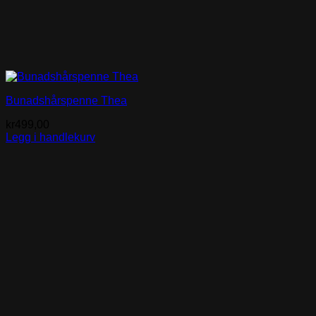
Bunadshårspenne Thea
kr
499,00
Legg i handlekurv