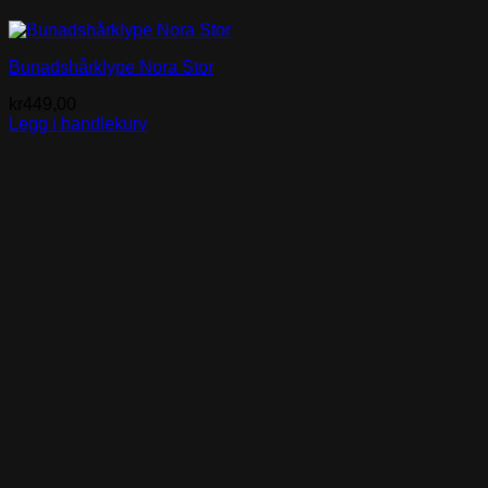
Bunadshårklype Nora Stor
kr
449,00
Legg i handlekurv