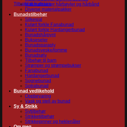
Tilbake til butikken
Materialpakker hårbøyler og hårbånd
Diverse materialpakker
Bunadstilbehør
Silkesjal
Kulørt forkle Fanabunad
Kulørt forkle Hardangerbunad
Bunadshårpynt
Bukseseler
Bunadsparaply
Bunadsveske/lomme
Bunadsølv
Tilbehør til barn
Strømper og strømpebukser
Fanabunad
Hardangerbunad
Sognebunad
Sotrabunad
Bunad vedlikehold
Oppbevaring
Vask og stell av bunad
Sy & Strikk
Sytilbehør
Strikketilbehør
Strikkepinner og heklenåler
Om meg