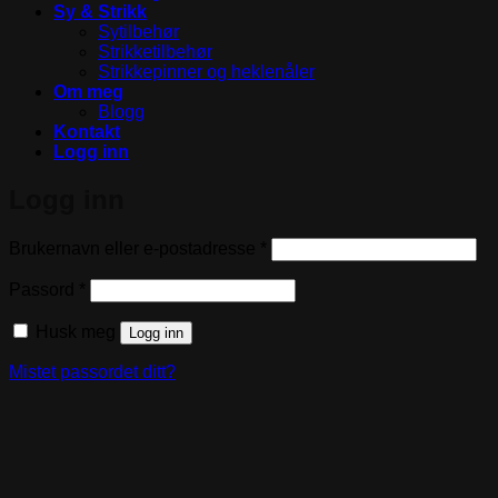
Sy & Strikk
Sytilbehør
Strikketilbehør
Strikkepinner og heklenåler
Om meg
Blogg
Kontakt
Logg inn
Logg inn
Påkrevd
Brukernavn eller e-postadresse
*
Påkrevd
Passord
*
Husk meg
Logg inn
Mistet passordet ditt?