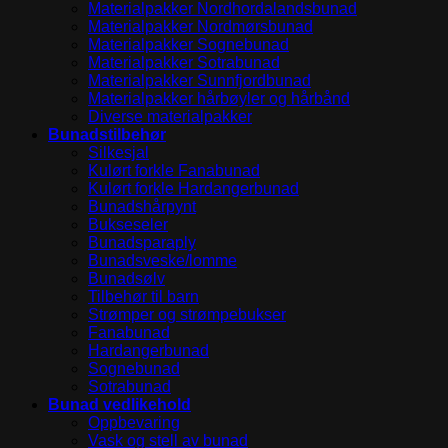
Materialpakker Nordhordalandsbunad
Materialpakker Nordmørsbunad
Materialpakker Sognebunad
Materialpakker Sotrabunad
Materialpakker Sunnfjordbunad
Materialpakker hårbøyler og hårbånd
Diverse materialpakker
Bunadstilbehør
Silkesjal
Kulørt forkle Fanabunad
Kulørt forkle Hardangerbunad
Bunadshårpynt
Bukseseler
Bunadsparaply
Bunadsveske/lomme
Bunadsølv
Tilbehør til barn
Strømper og strømpebukser
Fanabunad
Hardangerbunad
Sognebunad
Sotrabunad
Bunad vedlikehold
Oppbevaring
Vask og stell av bunad