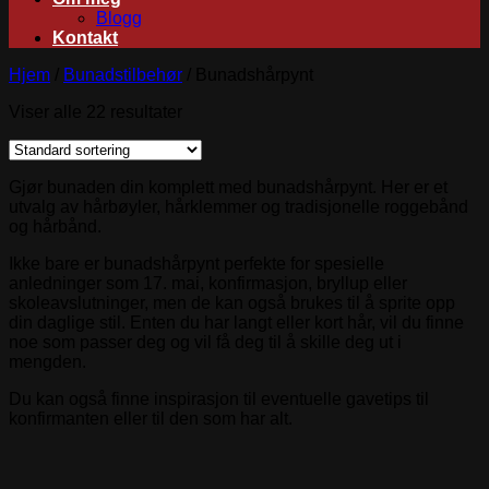
Blogg
Kontakt
Hjem
/
Bunadstilbehør
/
Bunadshårpynt
Viser alle 22 resultater
Gjør bunaden din komplett med bunadshårpynt. Her er et
utvalg av hårbøyler, hårklemmer og tradisjonelle roggebånd
og hårbånd.
Ikke bare er bunadshårpynt perfekte for spesielle
anledninger som 17. mai, konfirmasjon, bryllup eller
skoleavslutninger, men de kan også brukes til å sprite opp
din daglige stil. Enten du har langt eller kort hår, vil du finne
noe som passer deg og vil få deg til å skille deg ut i
mengden.
Du kan også finne inspirasjon til eventuelle gavetips til
konfirmanten eller til den som har alt.