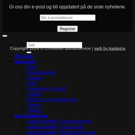
Gi oss din e-post og bli oppdatert på de siste nyhetene.
Søk
Copyright 2024 © Christines Bunadservice |
web by kapteina
etter:
Bunader
Materialer
Bånd
Bunadsperler
Diverse
DMC
Gütermann Sytråd
Lintråd
Mønstre og veiledninger
Tellelin
Ullgarn
Materialpakker
Materialpakker Bjørgvinbunad
Materialpakker Fanabunad
Materialpakker Hardangerbunad