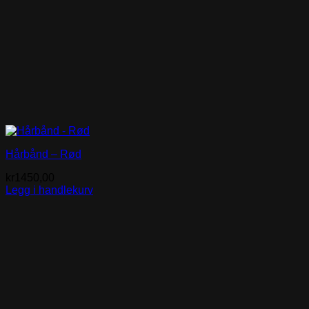
Hårbånd – Rød
kr
1450,00
Legg i handlekurv