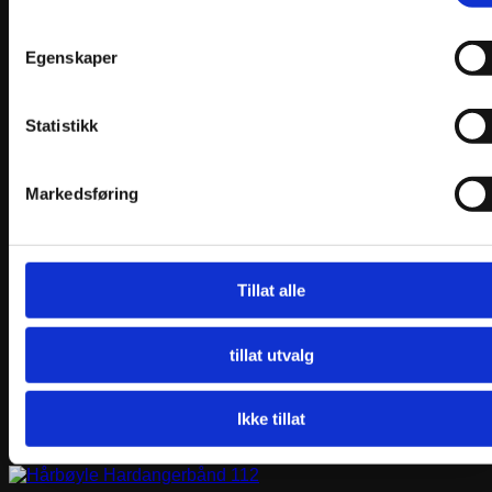
kr
1200,00
Legg i handlekurv
Egenskaper
Statistikk
Markedsføring
Tillat alle
tillat utvalg
Ikke tillat