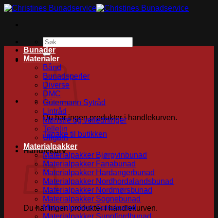
Skip
to
content
Søk
etter:
Bunader
Materialer
Bånd
Bunadsperler
Diverse
DMC
Gütermann Sytråd
Lintråd
Du har ingen produkter i handlekurven.
Mønstre og veiledninger
Tellelin
Tilbake til butikken
Ullgarn
Materialpakker
Handlekurv
Materialpakker Bjørgvinbunad
Materialpakker Fanabunad
Materialpakker Hardangerbunad
Materialpakker Nordhordalandsbunad
Materialpakker Nordmørsbunad
Materialpakker Sognebunad
Materialpakker Sotrabunad
Du har ingen produkter i handlekurven.
Materialpakker Sunnfjordbunad