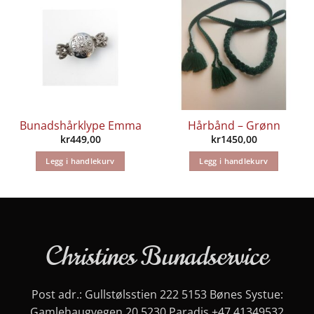
Bunadshårklype Emma
Hårbånd – Grønn
kr
449,00
kr
1450,00
Legg i handlekurv
Legg i handlekurv
Christines Bunadservice
Post adr.: Gullstølsstien 222 5153 Bønes Systue:
Gamlehaugvegen 20 5230 Paradis
+47 41349532