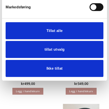
Markedsføring
RELATERTE PRODUKTER
Tillat alle
tillat utvalg
Ikke tillat
Bunadshårspenne
Bunadshårklype Mia
Thea
Liten
kr
499,00
kr
349,00
Legg i handlekurv
Legg i handlekurv