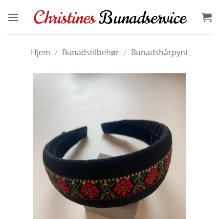
Skip
to
content
Hjem
/
Bunadstilbehør
/
Bunadshårpynt