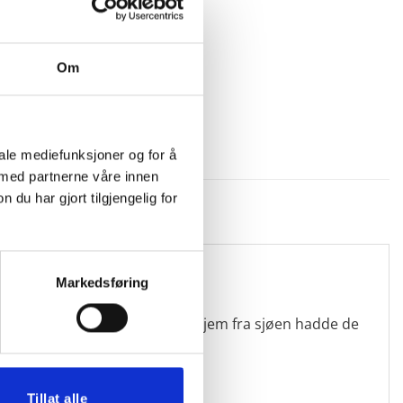
Om
iale mediefunksjoner og for å
 med partnerne våre innen
u har gjort tilgjengelig for
Markedsføring
en før i tiden. Da mennene kom hjem fra sjøen hadde de
Tillat alle