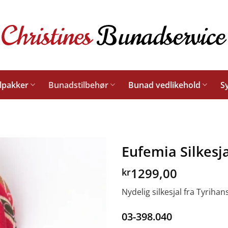
lpakker
Bunadstilbehør
Bunad vedlikehold
S
Eufemia Silkesja
1299,00
kr
Nydelig silkesjal fra Tyriha
03-398.040