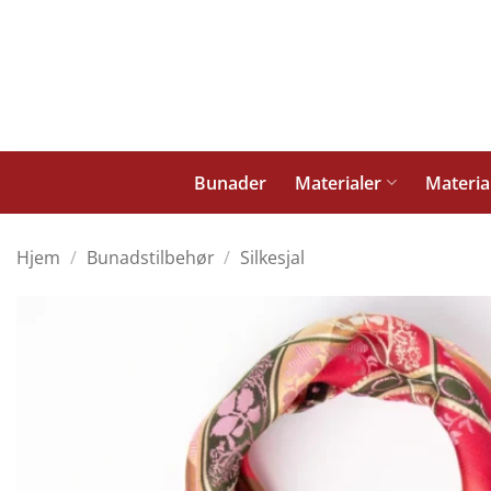
Skip
to
content
Bunader
Materialer
Materia
Hjem
/
Bunadstilbehør
/
Silkesjal