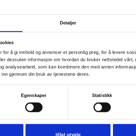
Detaljer
ookies
 for å gi innhold og annonser et personlig preg, for å levere sos
deler dessuten informasjon om hvordan du bruker nettstedet vårt,
og analysearbeid, som kan kombinere den med annen informasjon d
 inn gjennom din bruk av tjenestene deres.
e silkesjalet. Kan brukes til både dame og herrebunad.
Egenskaper
Statistikk
ller knyt det rundt håret. Silkesjal ble mye brukt til bnad
naden sin med.
tillat utvalg