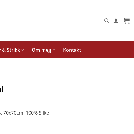
y & Strikk
Om meg
Kontakt
l
ns. 70x70cm. 100% Silke