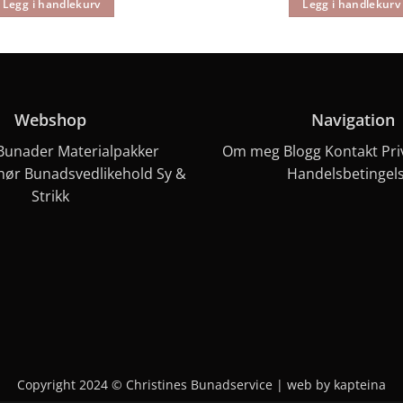
Legg i handlekurv
Legg i handlekurv
Webshop
Navigation
Bunader
Materialpakker
Om meg
Blogg
Kontakt
Pri
hør
Bunadsvedlikehold
Sy &
Handelsbetingel
Strikk
Copyright 2024 © Christines Bunadservice |
web by kapteina