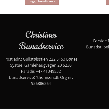
Legg i handlekurv
Christines
Forside
Bunadservice
Bunadstilbe
Post adr.: Gullstølsstien 222 5153 Bønes
Systue: Gamlehaugvegen 20 5230
Paradis
+47 41349532
bunadservice@thomsen.dk
Org nr.
936886264