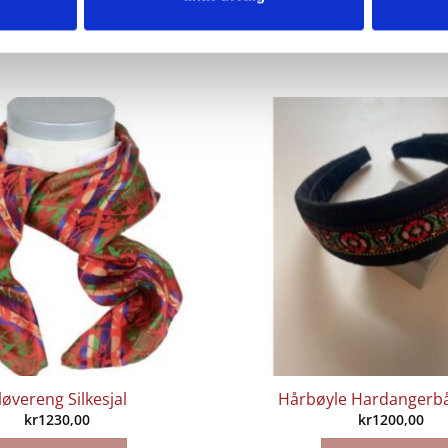
løvereng Silkesjal
Hårbøyle Hardangerb
kr
1230,00
kr
1200,00