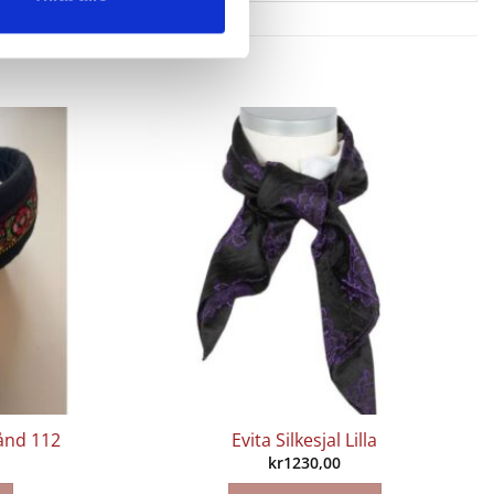
ånd 112
Evita Silkesjal Lilla
kr
1230,00