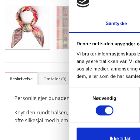
Samtykke
Denne nettsiden anvender c
Vi bruker informasjonskapsler
analysere trafikken vår. Vi 
sosiale medier, annonsering 
dem, eller som de har samlet
Beskrivelse
Omtaler (0)
Samtykkevalg
Personlig gjør bunaden/festdrakten med dette nydelig
Nødvendig
Knyt den rundt halsen, la det henge ned under belte e
ofte silkesjal med hjem i gave som man fiffet opp bu
Ikke tillat