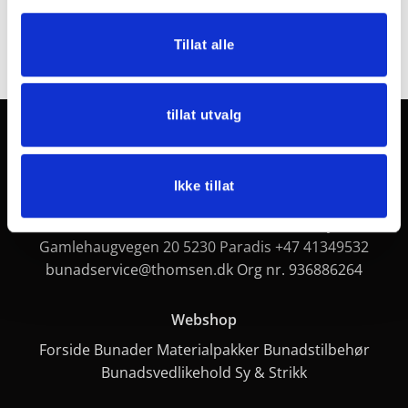
Stor
kr
449,00
kr
1200,00
Tillat alle
Legg i handlekurv
Legg i handlekurv
tillat utvalg
Christines Bunadservice
Ikke tillat
Post adr.: Gullstølsstien 222 5153 Bønes Systue:
Gamlehaugvegen 20 5230 Paradis
+47 41349532
bunadservice@thomsen.dk
Org nr. 936886264
Webshop
Forside
Bunader
Materialpakker
Bunadstilbehør
Bunadsvedlikehold
Sy & Strikk