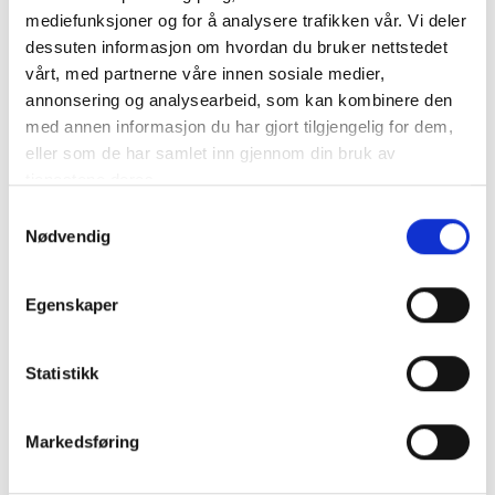
mediefunksjoner og for å analysere trafikken vår. Vi deler
dessuten informasjon om hvordan du bruker nettstedet
vårt, med partnerne våre innen sosiale medier,
annonsering og analysearbeid, som kan kombinere den
med annen informasjon du har gjort tilgjengelig for dem,
Gabriella Silkesjal Rosa
Eufemia Silkesjal
eller som de har samlet inn gjennom din bruk av
kr
1230,00
kr
1299,00
tjenestene deres.
Legg i handlekurv
Legg i handlekurv
Samtykkevalg
Nødvendig
Egenskaper
Statistikk
Markedsføring
Bunadshårklype Nora
Hårbøyle Nordfjord