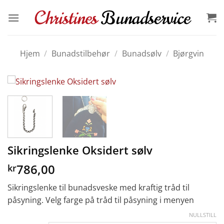
Skip
to
content
Hjem
/
Bunadstilbehør
/
Bunadsølv
/
Bjørgvin
Sikringslenke Oksidert sølv
786,00
kr
Sikringslenke til bunadsveske med kraftig tråd til
påsyning. Velg farge på tråd til påsyning i menyen
NULLSTILL