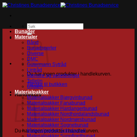
Skip
to
content
Søk
etter:
Bunader
Materialer
Bånd
Bunadsperler
Diverse
DMC
Gütermann Sytråd
Lintråd
Du har ingen produkter i handlekurven.
Mønstre og veiledninger
Tellelin
Tilbake til butikken
Ullgarn
Materialpakker
Handlekurv
Materialpakker Bjørgvinbunad
Materialpakker Fanabunad
Materialpakker Hardangerbunad
Materialpakker Nordhordalandsbunad
Materialpakker Nordmørsbunad
Materialpakker Sognebunad
Materialpakker Sotrabunad
Du har ingen produkter i handlekurven.
Materialpakker Sunnfjordbunad