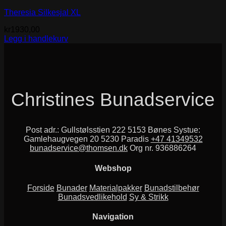
Theresia Silkesjal XL
kr
1930,00
Legg i handlekurv
Christines Bunadservice
Post adr.: Gullstølsstien 222 5153 Bønes Systue:
Gamlehaugvegen 20 5230 Paradis
+47 41349532
bunadservice@thomsen.dk
Org nr. 936886264
Webshop
Forside
Bunader
Materialpakker
Bunadstilbehør
Bunadsvedlikehold
Sy & Strikk
Navigation