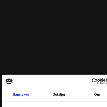
Bunadshårklype Emma
kr
449,00
Samtykke
Detaljer
Om
Legg i handlekurv