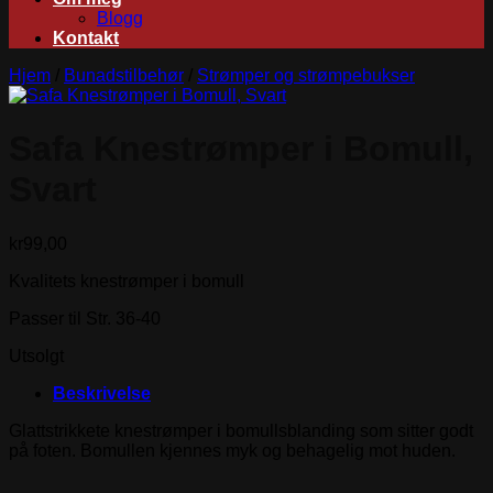
Blogg
Kontakt
Hjem
/
Bunadstilbehør
/
Strømper og strømpebukser
Safa Knestrømper i Bomull,
Svart
kr
99,00
Kvalitets knestrømper i bomull
Passer til Str. 36-40
Utsolgt
Beskrivelse
Glattstrikkete knestrømper i bomullsblanding som sitter godt
på foten. Bomullen kjennes myk og behagelig mot huden.