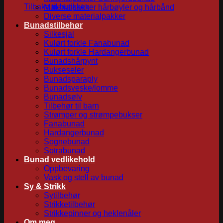
Tilbake til butikken
Materialpakker hårbøyler og hårbånd
Diverse materialpakker
Bunadstilbehør
Silkesjal
Kulørt forkle Fanabunad
Kulørt forkle Hardangerbunad
Bunadshårpynt
Bukseseler
Bunadsparaply
Bunadsveske/lomme
Bunadsølv
Tilbehør til barn
Strømper og strømpebukser
Fanabunad
Hardangerbunad
Sognebunad
Sotrabunad
Bunad vedlikehold
Oppbevaring
Vask og stell av bunad
Sy & Strikk
Sytilbehør
Strikketilbehør
Strikkepinner og heklenåler
Om meg