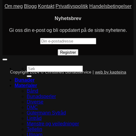
Om meg
Blogg
Kontakt
Privatlivspolitik
Handelsbetingelser
Nyhetsbrev
Gi oss din e-post og bli oppdatert på de siste nyhetene.
Søk
Copyright 2024 © Christines Bunadservice |
web by kapteina
etter:
Bunader
Materialer
Bånd
Bunadsperler
Diverse
DMC
Gütermann Sytråd
Lintråd
Mønstre og veiledninger
Tellelin
Ullgarn