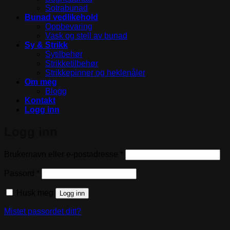
Sotrabunad
Bunad vedlikehold
Oppbevaring
Vask og stell av bunad
Sy & Strikk
Sytilbehør
Strikketilbehør
Strikkepinner og heklenåler
Om meg
Blogg
Kontakt
Logg inn
Logg inn
Påkrevd
Brukernavn eller e-postadresse
*
Påkrevd
Passord
*
Husk meg
Logg inn
Mistet passordet ditt?