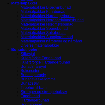
Materialpakker
Materialpakker Bjørgvinbunad
Materialpakker Fanabunad
Materialpakker Hardangerbunad
Materialpakker Nordhordalandsbunad
Materialpakker Nordmørsbunad
Materialpakker Sognebunad
Materialpakker Sotrabunad
Materialpakker Sunnfjordbunad
Materialpakker hårbøyler og hårbånd
Diverse materialpakker
Bunadstilbehør
Silkesjal
Kulørt forkle Fanabunad
Kulørt forkle Hardangerbunad
Bunadshårpynt
Bukseseler
Bunadsparaply
Bunadsveske/lomme
Bunadsølv
Tilbehør til barn
Strømper og strømpebukser
Fanabunad
Hardangerbunad
Sognebunad