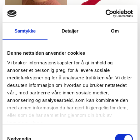
produktsiden
produktsiden
Roggebånd
Safa Bunad
Knestrømper i Ull, Rød
kr
4000,00
kr
169,00
Samtykke
Detaljer
Om
Velg alternativ
Legg i handlekurv
Dette
produktet
Denne nettsiden anvender cookies
har
flere
Vi bruker informasjonskapsler for å gi innhold og
varianter.
annonser et personlig preg, for å levere sosiale
Alternativene
mediefunksjoner og for å analysere trafikken vår. Vi deler
kan
dessuten informasjon om hvordan du bruker nettstedet
velges
vårt, med partnerne våre innen sosiale medier,
på
annonsering og analysearbeid, som kan kombinere den
produktsiden
med annen informasjon du har gjort tilgjengelig for dem,
Safa
Safa Eksklusiv
eller som de har samlet inn gjennom din bruk av
Bunadsknestrømper i
Strømpebukse i ull og
tjenestene deres.
Ull, Svart
silke
kr
169,00
kr
399,00
Samtykkevalg
Nødvendig