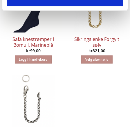
Safa knestrømper i
Sikringslenke Forgylt
Bomull, Marineblå
sølv
kr
99,00
kr
821,00
Legg i handlekurv
Velg alternativ
Dette
produktet
har
flere
varianter.
Alternativene
kan
velges
på
produktsiden