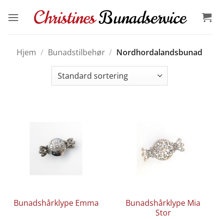
Skip
to
content
Hjem
/
Bunadstilbehør
/
Nordhordalandsbunad
Bunadshårklype Emma
Bunadshårklype Mia
Stor