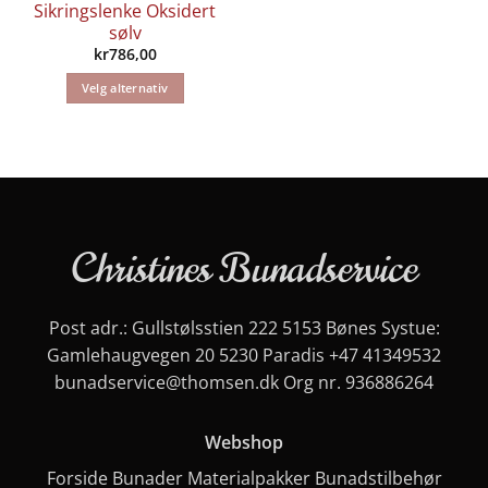
Sikringslenke Oksidert
sølv
kr
786,00
Velg alternativ
Dette
produktet
har
flere
varianter.
Alternativene
Christines Bunadservice
kan
velges
på
produktsiden
Post adr.: Gullstølsstien 222 5153 Bønes Systue:
Gamlehaugvegen 20 5230 Paradis
+47 41349532
bunadservice@thomsen.dk
Org nr. 936886264
Webshop
Forside
Bunader
Materialpakker
Bunadstilbehør