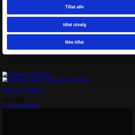
Tillat alle
tillat utvalg
Ikke tillat
Kløvereng Silkesjal
kr
1230,00
Legg i handlekurv