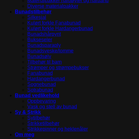
Materialpakker hårbøyler og hårbånd
Diverse materialpakker
Bunadstilbehør
Silkesjal
Kulørt forkle Fanabunad
Kulørt forkle Hardangerbunad
Bunadshårpynt
Bukseseler
Bunadsparaply
Bunadsveske/lomme
Bunadsølv
Tilbehør til barn
Strømper og strømpebukser
Fanabunad
Hardangerbunad
Sognebunad
Sotrabunad
Bunad vedlikehold
Oppbevaring
Vask og stell av bunad
Sy & Strikk
Sytilbehør
Strikketilbehør
Strikkepinner og heklenåler
Om meg