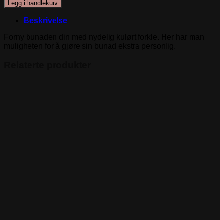
Forkle
Legg i handlekurv
Hardanger
-
Beskrivelse
Hélene
antall
Forny bunaden din med nydelig kulørt forkle. Her har man
muligheten for å gjøre sin bunad ekstra personlig.
Relaterte produkter