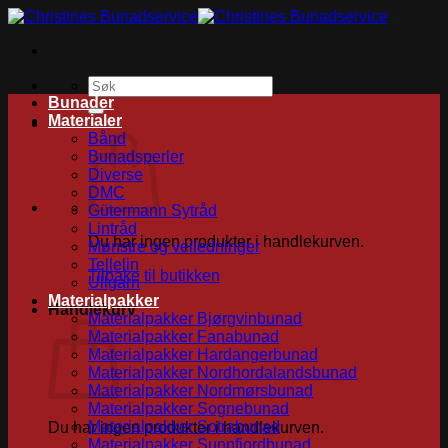
Skip
to
content
Søk
etter:
Bunader
Materialer
Bånd
Bunadsperler
Diverse
DMC
Gütermann Sytråd
Lintråd
Du har ingen produkter i handlekurven.
Mønstre og veiledninger
Tellelin
Tilbake til butikken
Ullgarn
Materialpakker
Handlekurv
Materialpakker Bjørgvinbunad
Materialpakker Fanabunad
Materialpakker Hardangerbunad
Materialpakker Nordhordalandsbunad
Materialpakker Nordmørsbunad
Materialpakker Sognebunad
Materialpakker Sotrabunad
Du har ingen produkter i handlekurven.
Materialpakker Sunnfjordbunad