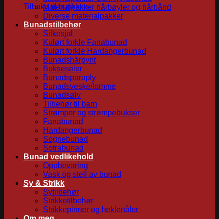
Tilbake til butikken
Materialpakker hårbøyler og hårbånd
Diverse materialpakker
Bunadstilbehør
Silkesjal
Kulørt forkle Fanabunad
Kulørt forkle Hardangerbunad
Bunadshårpynt
Bukseseler
Bunadsparaply
Bunadsveske/lomme
Bunadsølv
Tilbehør til barn
Strømper og strømpebukser
Fanabunad
Hardangerbunad
Sognebunad
Sotrabunad
Bunad vedlikehold
Oppbevaring
Vask og stell av bunad
Sy & Strikk
Sytilbehør
Strikketilbehør
Strikkepinner og heklenåler
Om meg