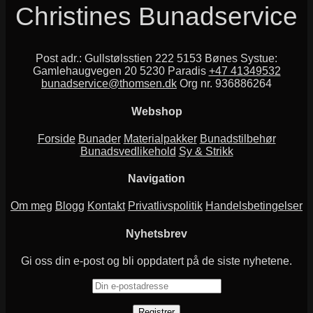
Christines Bunadservice
Post adr.: Gullstølsstien 222 5153 Bønes Systue:
Gamlehaugvegen 20 5230 Paradis
+47 41349532
bunadservice@thomsen.dk
Org nr. 936886264
Webshop
Forside
Bunader
Materialpakker
Bunadstilbehør
Bunadsvedlikehold
Sy & Strikk
Navigation
Om meg
Blogg
Kontakt
Privatlivspolitik
Handelsbetingelser
Nyhetsbrev
Gi oss din e-post og bli oppdatert på de siste nyhetene.