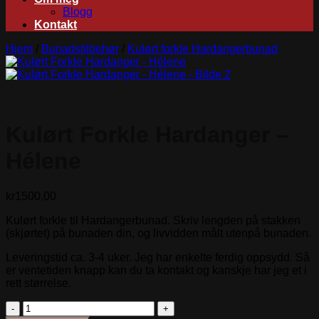
Blogg
Kontakt
Hjem
/
Bunadstilbehør
/
Kulørt forkle Hardangerbunad
Kulørt Forkle Hardanger –
Hélene
kr
1500,00
Kulørt forkle til Hardangerbunad. Skriv lengden på stakken
(skjørtet) på bunaden din, og livvidden målt utenpå bunaden.
Leveringstid ca. 3-4 uker. Jeg har enkelte ferdig oppsydd. Så
er ventetiden knapp kan du ta kontakt og kanskje har jeg et i
rett størrelse.
Kulørt