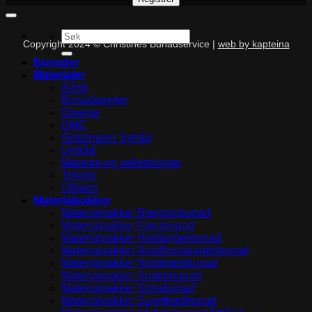
Søk
Copyright 2024 © Christines Bunadservice |
web by kapteina
etter:
Bunader
Materialer
Bånd
Bunadsperler
Diverse
DMC
Gütermann Sytråd
Lintråd
Mønstre og veiledninger
Tellelin
Ullgarn
Materialpakker
Materialpakker Bjørgvinbunad
Materialpakker Fanabunad
Materialpakker Hardangerbunad
Materialpakker Nordhordalandsbunad
Materialpakker Nordmørsbunad
Materialpakker Sognebunad
Materialpakker Sotrabunad
Materialpakker Sunnfjordbunad