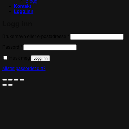
Blogg
Kontakt
Logg inn
Logg inn
Påkrevd
Brukernavn eller e-postadresse
*
Påkrevd
Passord
*
Husk meg
Logg inn
Mistet passordet ditt?