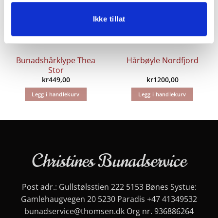
Ikke tillat
Bunadshårklype Thea
Hårbøyle Nordfjord
Stor
kr
449,00
kr
1200,00
Legg i handlekurv
Legg i handlekurv
Christines Bunadservice
Post adr.: Gullstølsstien 222 5153 Bønes Systue:
Gamlehaugvegen 20 5230 Paradis
+47 41349532
bunadservice@thomsen.dk
Org nr. 936886264