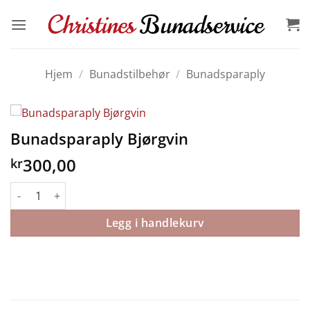
Skip
to
content
Hjem
/
Bunadstilbehør
/
Bunadsparaply
Bunadsparaply Bjørgvin
300,00
kr
Bunadsparaply Bjørgvin antall
Legg i handlekurv