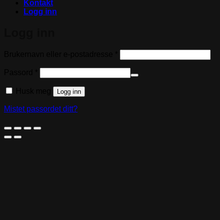
Kontakt
Logg inn
Logg inn
Påkrevd
Brukernavn eller e-postadresse
*
Påkrevd
Passord
*
Husk meg
Logg inn
Mistet passordet ditt?