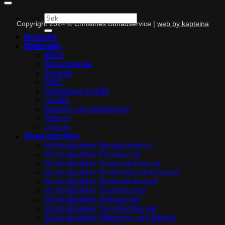
Søk
Copyright 2024 © Christines Bunadservice |
web by kapteina
etter:
Bunader
Materialer
Bånd
Bunadsperler
Diverse
DMC
Gütermann Sytråd
Lintråd
Mønstre og veiledninger
Tellelin
Ullgarn
Materialpakker
Materialpakker Bjørgvinbunad
Materialpakker Fanabunad
Materialpakker Hardangerbunad
Materialpakker Nordhordalandsbunad
Materialpakker Nordmørsbunad
Materialpakker Sognebunad
Materialpakker Sotrabunad
Materialpakker Sunnfjordbunad
Materialpakker hårbøyler og hårbånd