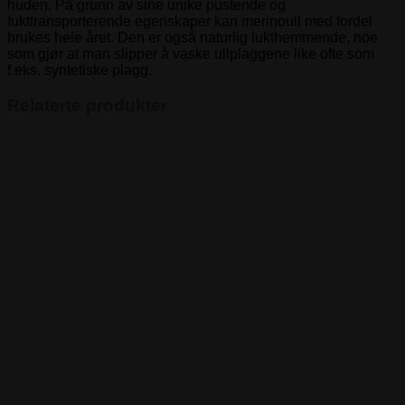
huden. På grunn av sine unike pustende og
fukttransporterende egenskaper kan merinoull med fordel
brukes hele året. Den er også naturlig lukthemmende, noe
som gjør at man slipper å vaske ullplaggene like ofte som
f.eks. syntetiske plagg.
Relaterte produkter