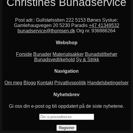
Christines Bunadservice
Post adr.: Gullstølsstien 222 5153 Bønes Systue:
Gamlehaugvegen 20 5230 Paradis
+47 41349532
bunadservice@thomsen.dk
Org nr. 936886264
Webshop
Forside
Bunader
Materialpakker
Bunadstilbehør
Bunadsvedlikehold
Sy & Strikk
Navigation
Om meg
Blogg
Kontakt
Privatlivspolitik
Handelsbetingelser
Nyhetsbrev
Gi oss din e-post og bli oppdatert på de siste nyhetene.