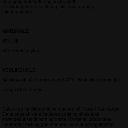
behagelig mot huden og puster godt.
Den transporterer svette og fukt, og er naturlig
lukthemmende.
MATERIALE
68% Ull
32% Stretch nylon
VEDLIKEHOLD
Maskinvask på ullprogram ved 40°C. Bruk ullvaskemiddel.
Unngå tørketrommel.
Safa er en familiebedrift beliggende på Tysse i Samnanger.
De er spesielt kjent for deres gode og slitesterke
strømpebukser til barn og dame.Mange av produktene
inneholder myk og god merinoull som er behagelig mot