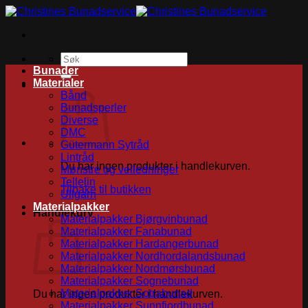
Skip
to
content
Søk
etter:
Bunader
Materialer
Bånd
Bunadsperler
Diverse
DMC
Gütermann Sytråd
Lintråd
Du har ingen produkter i handlekurven.
Mønstre og veiledninger
Tellelin
Tilbake til butikken
Ullgarn
Materialpakker
Handlekurv
Materialpakker Bjørgvinbunad
Materialpakker Fanabunad
Materialpakker Hardangerbunad
Materialpakker Nordhordalandsbunad
Materialpakker Nordmørsbunad
Materialpakker Sognebunad
Materialpakker Sotrabunad
Du har ingen produkter i handlekurven.
Materialpakker Sunnfjordbunad