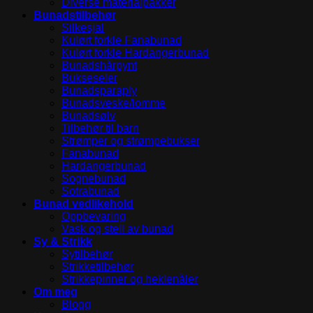
Diverse materialpakker
Bunadstilbehør
Silkesjal
Kulørt forkle Fanabunad
Kulørt forkle Hardangerbunad
Bunadshårpynt
Bukseseler
Bunadsparaply
Bunadsveske/lomme
Bunadsølv
Tilbehør til barn
Strømper og strømpebukser
Fanabunad
Hardangerbunad
Sognebunad
Sotrabunad
Bunad vedlikehold
Oppbevaring
Vask og stell av bunad
Sy & Strikk
Sytilbehør
Strikketilbehør
Strikkepinner og heklenåler
Om meg
Blogg