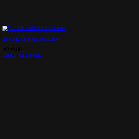
Bunadshårklype Mia Liten
kr
349,00
Legg i handlekurv