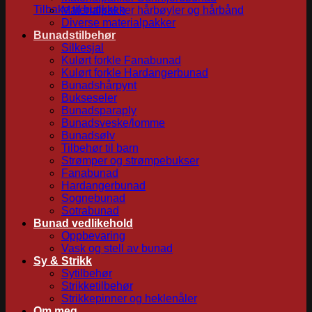
Tilbake til butikken
Materialpakker hårbøyler og hårbånd
Diverse materialpakker
Bunadstilbehør
Silkesjal
Kulørt forkle Fanabunad
Kulørt forkle Hardangerbunad
Bunadshårpynt
Bukseseler
Bunadsparaply
Bunadsveske/lomme
Bunadsølv
Tilbehør til barn
Strømper og strømpebukser
Fanabunad
Hardangerbunad
Sognebunad
Sotrabunad
Bunad vedlikehold
Oppbevaring
Vask og stell av bunad
Sy & Strikk
Sytilbehør
Strikketilbehør
Strikkepinner og heklenåler
Om meg