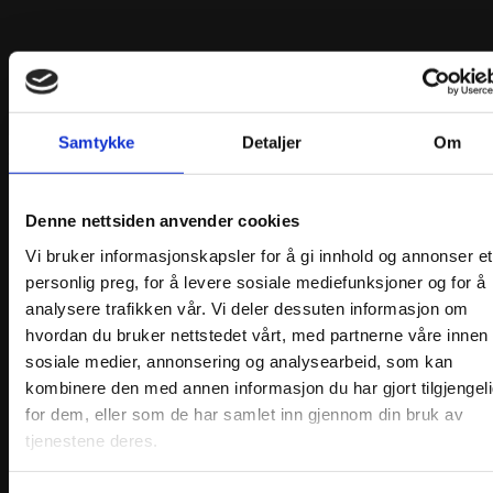
Samtykke
Detaljer
Om
Theresia Silkesjal XL
Denne nettsiden anvender cookies
kr
1930,00
Vi bruker informasjonskapsler for å gi innhold og annonser et
Legg i handlekurv
personlig preg, for å levere sosiale mediefunksjoner og for å
analysere trafikken vår. Vi deler dessuten informasjon om
hvordan du bruker nettstedet vårt, med partnerne våre innen
sosiale medier, annonsering og analysearbeid, som kan
kombinere den med annen informasjon du har gjort tilgjengel
for dem, eller som de har samlet inn gjennom din bruk av
tjenestene deres.