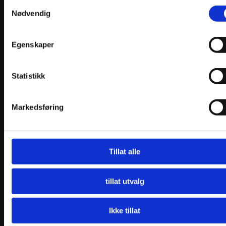
Samtykkevalg
Nødvendig
Egenskaper
Statistikk
Markedsføring
Kløvereng Rød Silkesjal
kr
1299,00
Legg i handlekurv
Tillat alle
tillat utvalg
Ikke tillat