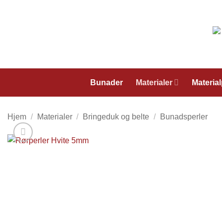
Skip
to
content
Bunader
Materialer
Materia
Hjem
/
Materialer
/
Bringeduk og belte
/
Bunadsperler