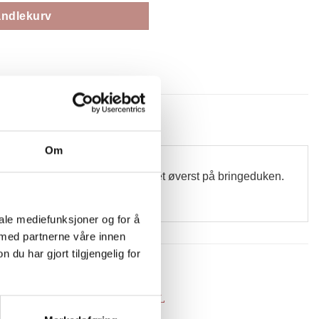
andlekurv
Om
ler som pyntebord på fløyelsbåndet øverst på bringeduken.
iale mediefunksjoner og for å
 med partnerne våre innen
u har gjort tilgjengelig for