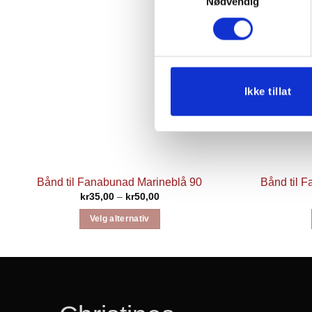
Nødvendig
Ikke tillat
Bånd til Fanabunad Marineblå 90
Bånd til 
Prisområde:
kr
35,00
–
kr
50,00
kr35,00
til
Velg alternativ
kr50,00
Dette
produktet
har
flere
varianter.