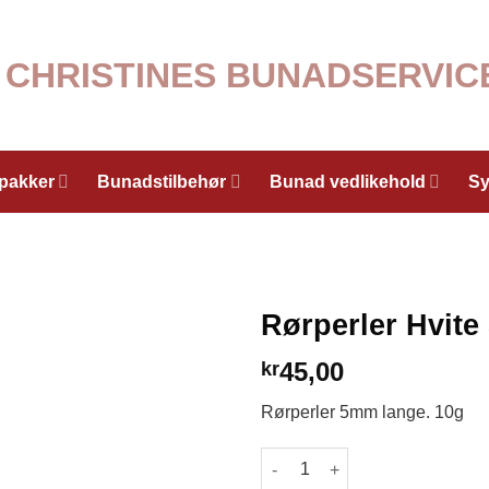
lpakker
Bunadstilbehør
Bunad vedlikehold
Sy
Rørperler Hvit
45,00
kr
Rørperler 5mm lange. 10g
Rørperler Hvite 5mm antall