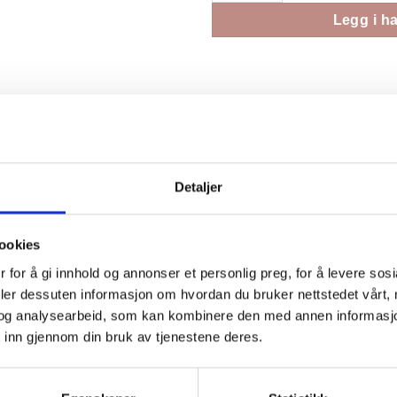
Legg i h
Detaljer
de perler til å brodere på stramei, frihånd broderi på stoff el
ookies
 for å gi innhold og annonser et personlig preg, for å levere sos
deler dessuten informasjon om hvordan du bruker nettstedet vårt,
og analysearbeid, som kan kombinere den med annen informasjon d
 inn gjennom din bruk av tjenestene deres.