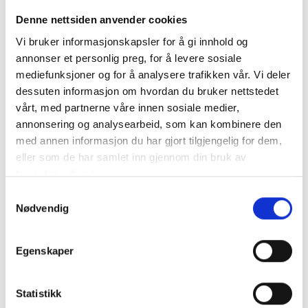
Denne nettsiden anvender cookies
RELATERTE PRODUKTER
Vi bruker informasjonskapsler for å gi innhold og
annonser et personlig preg, for å levere sosiale
mediefunksjoner og for å analysere trafikken vår. Vi deler
dessuten informasjon om hvordan du bruker nettstedet
vårt, med partnerne våre innen sosiale medier,
annonsering og analysearbeid, som kan kombinere den
med annen informasjon du har gjort tilgjengelig for dem,
eller som de har samlet inn gjennom din bruk av
tjenestene deres.
Samtykkevalg
DMC Perlegarn no 8,
Blomstret jaquardbånd
Nødvendig
890
med svart kant
kr
70,00
kr
55,00
Legg i handlekurv
Legg i handlekurv
Egenskaper
Statistikk