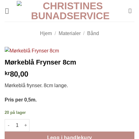
Skip
to
content
Hjem
/
Materialer
/
Bånd
Mørkeblå Frynser 8cm
80,00
kr
Mørkeblå frynser. 8cm lange.
Pris per 0,5m.
20 på lager
Mørkeblå Frynser 8cm antall
Legg i handlekurv