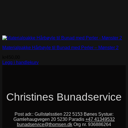
Materialpakke Hårbøyle til Bunad med Perler – Mønster 2
kr
450,00
Legg i handlekurv
Christines Bunadservice
Post adr.: Gullstølsstien 222 5153 Bønes Systue:
Gamlehaugvegen 20 5230 Paradis
+47 41349532
bunadservice@thomsen.dk
Org nr. 936886264