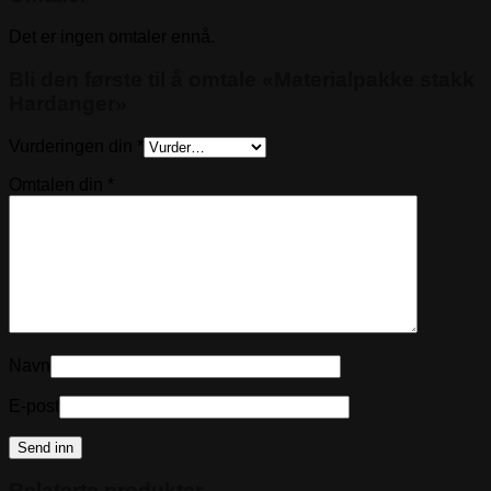
Det er ingen omtaler ennå.
Bli den første til å omtale «Materialpakke stakk
Hardanger»
Vurderingen din
*
Omtalen din
*
Navn
E-post
Relaterte produkter