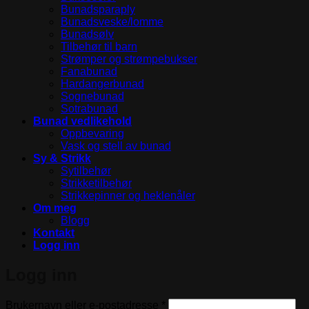
Bunadsparaply
Bunadsveske/lomme
Bunadsølv
Tilbehør til barn
Strømper og strømpebukser
Fanabunad
Hardangerbunad
Sognebunad
Sotrabunad
Bunad vedlikehold
Oppbevaring
Vask og stell av bunad
Sy & Strikk
Sytilbehør
Strikketilbehør
Strikkepinner og heklenåler
Om meg
Blogg
Kontakt
Logg inn
Logg inn
Påkrevd
Brukernavn eller e-postadresse
*