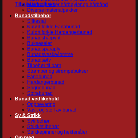
Tilbake til butikken
Materialpakker hårbøyler og hårbånd
Diverse materialpakker
Bunadstilbehør
Silkesjal
Kulørt forkle Fanabunad
Kulørt forkle Hardangerbunad
Bunadshårpynt
Bukseseler
Bunadsparaply
Bunadsveske/lomme
Bunadsølv
Tilbehør til barn
Strømper og strømpebukser
Fanabunad
Hardangerbunad
Sognebunad
Sotrabunad
Bunad vedlikehold
Oppbevaring
Vask og stell av bunad
Sy & Strikk
Sytilbehør
Strikketilbehør
Strikkepinner og heklenåler
Om meg