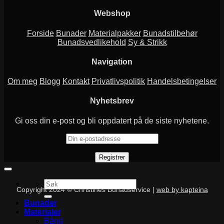
Webshop
Forside
Bunader
Materialpakker
Bunadstilbehør
Bunadsvedlikehold
Sy & Strikk
Navigation
Om meg
Blogg
Kontakt
Privatlivspolitik
Handelsbetingelser
Nyhetsbrev
Gi oss din e-post og bli oppdatert på de siste nyhetene.
Søk
Copyright 2024 © Christines Bunadservice |
web by kapteina
etter:
Bunader
Materialer
Bånd