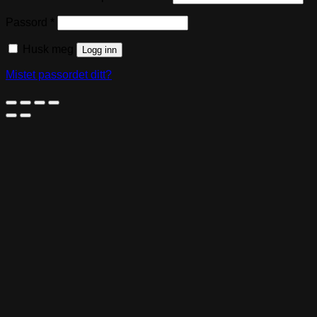
Påkrevd
Passord
*
Husk meg
Logg inn
Mistet passordet ditt?