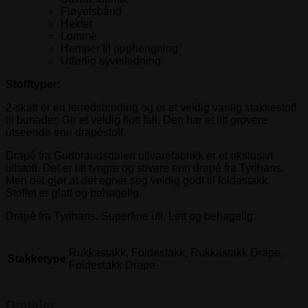
Fløyelsbånd
Hekter
Lomme
Hemper til opphengning
Utførlig syveiledning.
Stofftyper:
2-skaft er en lerredsbinding og er et veldig vanlig stakkestoff
til bunader. Gir et veldig flott fall. Den har et litt grovere
utseende enn drapéstoff.
Drapé fra Gudbrandsdalen ullvarefabrikk er et ekslusivt
ullstoff. Det er litt tyngre og stivere enn drapé fra Tyrihans.
Men det gjør at det egner seg veldig godt til foldastakk.
Stoffet er glatt og behagelig.
Drapé fra Tyrihans. Superfine ull. Lett og behagelig.
Rukkastakk, Foldestakk, Rukkastakk Drape,
Stakketype
Foldestakk Drape
Omtaler