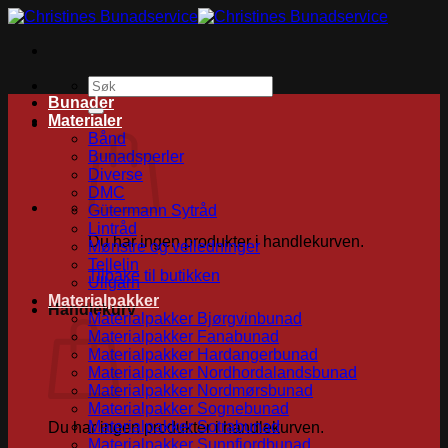
Skip
to
content
Søk
etter:
Bunader
Materialer
Bånd
Bunadsperler
Diverse
DMC
Gütermann Sytråd
Lintråd
Du har ingen produkter i handlekurven.
Mønstre og veiledninger
Tellelin
Tilbake til butikken
Ullgarn
Materialpakker
Handlekurv
Materialpakker Bjørgvinbunad
Materialpakker Fanabunad
Materialpakker Hardangerbunad
Materialpakker Nordhordalandsbunad
Materialpakker Nordmørsbunad
Materialpakker Sognebunad
Materialpakker Sotrabunad
Du har ingen produkter i handlekurven.
Materialpakker Sunnfjordbunad