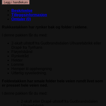
stakk
Legg i handlekurv
Hardanger
antall
Beskrivelse
Tilleggsinformasjon
Omtaler (0)
Rukkastakken har rynker bak og folder i sidene.
I denne pakken får du med:
2-skaft ullstoff fra Gudbrandsdalen Ullvarefabrikk eller
Drapé fra Tyrihans
Fløyelsbånd
Rynketråd
Hekter
Lomme
Hemper til opphengning
Utførlig syveiledning.
Foldestakken har smale folder hele veien rundt livet som
er presset hele veien ned.
I denne pakken får du med:
2-skaft eller Drapé ullstoff fra Gudbrandsdalen
Ullvarefabrikk