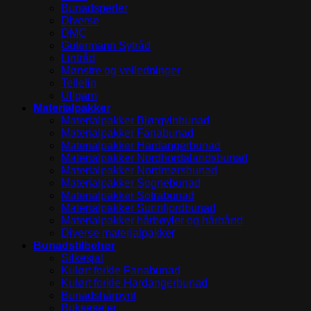
Bunadsperler
Diverse
DMC
Gütermann Sytråd
Lintråd
Mønstre og veiledninger
Tellelin
Ullgarn
Materialpakker
Materialpakker Bjørgvinbunad
Materialpakker Fanabunad
Materialpakker Hardangerbunad
Materialpakker Nordhordalandsbunad
Materialpakker Nordmørsbunad
Materialpakker Sognebunad
Materialpakker Sotrabunad
Materialpakker Sunnfjordbunad
Materialpakker hårbøyler og hårbånd
Diverse materialpakker
Bunadstilbehør
Silkesjal
Kulørt forkle Fanabunad
Kulørt forkle Hardangerbunad
Bunadshårpynt
Bukseseler