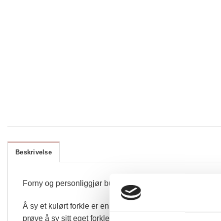
Beskrivelse
Forny og personliggjør bunaden din med kulørt forkle. Her få
Å sy et kulørt forkle er en gøy og ikke for tidskreven
prøve å sy sitt eget forkle.