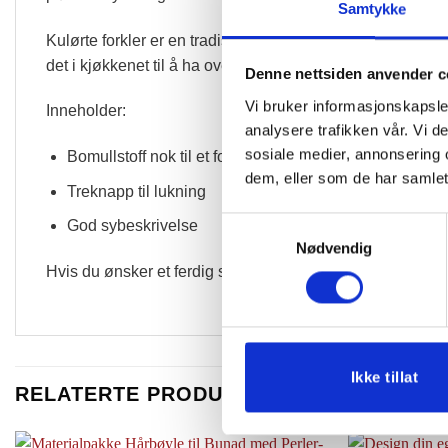
Samtykke
Kulørte forkler er en tradisjonell del av bunaden som man b
det i kjøkkenet til å ha over det hvite for å beskytte det mo
Denne nettsiden anvender c
Vi bruker informasjonskapsler
Inneholder:
analysere trafikken vår. Vi 
sosiale medier, annonsering 
Bomullstoff nok til et forkle
dem, eller som de har samlet
Treknapp til lukning
Samtykkevalg
God sybeskrivelse
Nødvendig
Hvis du ønsker et ferdig sydd kulørt forkle, så kan det bes
Ikke tillat
RELATERTE PRODUKTER