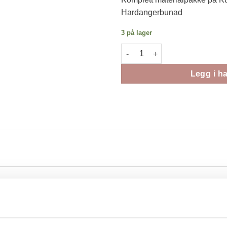
Hardangerbunad
3 på lager
Materialpakke Kulørt forkle Ha
Legg i h
r du alt du trenger til å sy ditt eget kulørte forkle.
de og vanskelig oppgave som mange andre bunadsdeler kan være.