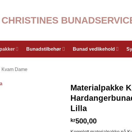
lpakker
Bunadstilbehør
Bunad vedlikehold
Sy
Kvam Dame
Materialpakke K
Hardangerbunad
Lilla
500,00
kr
Komplett materialpakke på Kulø