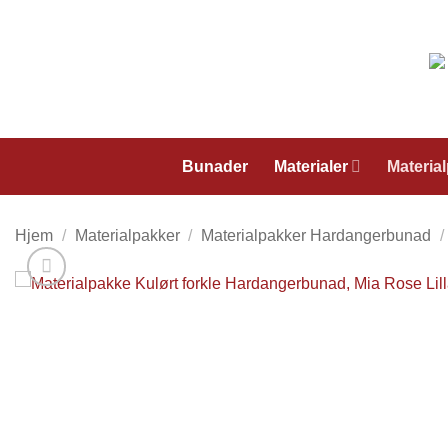
Skip
to
content
Bunader
Materialer
Materia
Hjem
/
Materialpakker
/
Materialpakker Hardangerbunad
/