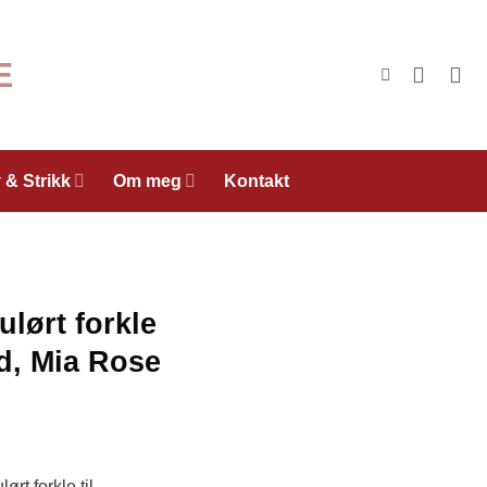
 & Strikk
Om meg
Kontakt
ulørt forkle
, Mia Rose
rt forkle til