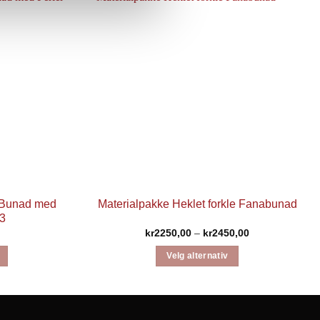
l Bunad med
Materialpakke Heklet forkle Fanabunad
 3
Prisområde:
kr
2250,00
–
kr
2450,00
kr2250,00
til
Velg alternativ
kr2450,00
Dette
produktet
har