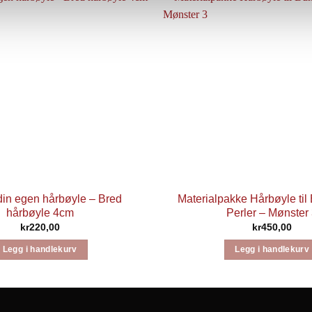
din egen hårbøyle – Bred
Materialpakke Hårbøyle ti
hårbøyle 4cm
Perler – Mønster
kr
220,00
kr
450,00
Legg i handlekurv
Legg i handlekurv