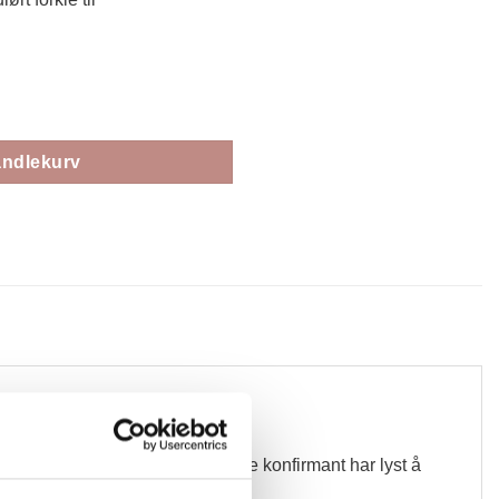
rdangerbunad, Mia Rose Lilla antall
andlekurv
 Kanskje den syglade kommenede konfirmant har lyst å