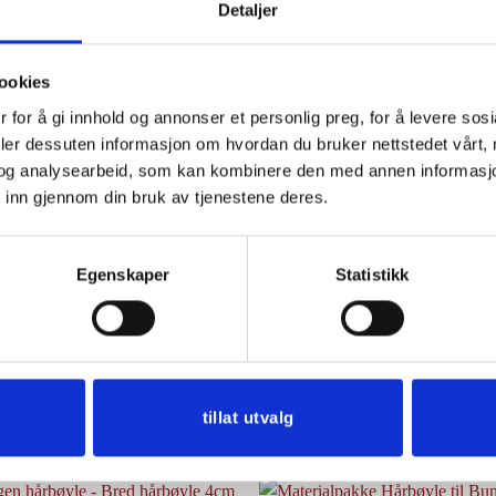
Detaljer
rukte til de litt mindre festlige begivenheter da det hvite broder
t flekker.
ookies
 for å gi innhold og annonser et personlig preg, for å levere sos
deler dessuten informasjon om hvordan du bruker nettstedet vårt,
og analysearbeid, som kan kombinere den med annen informasjon d
 inn gjennom din bruk av tjenestene deres.
Egenskaper
Statistikk
tilles
her
tillat utvalg