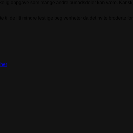
 vanskelig oppgave som mange andre bunadsdeler kan være. Kansk
til de litt mindre festlige begivenheter da det hvite broderte for
s
her