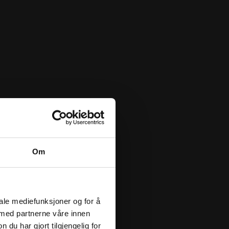
Om
iale mediefunksjoner og for å
 med partnerne våre innen
u har gjort tilgjengelig for