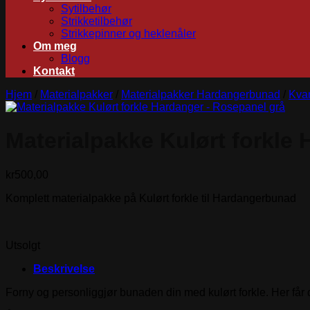
Sytilbehør
Strikketilbehør
Strikkepinner og heklenåler
Om meg
Blogg
Kontakt
Hjem
/
Materialpakker
/
Materialpakker Hardangerbunad
/
Kva
Materialpakke Kulørt forkle
kr
500,00
Komplett materialpakke på Kulørt forkle til Hardangerbunad
Utsolgt
Beskrivelse
Forny og personliggjør bunaden din med kulørt forkle. Her får du a