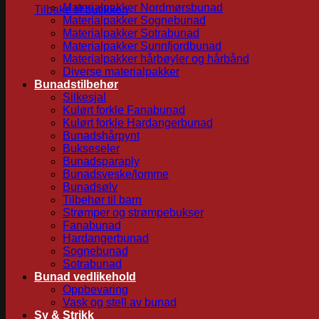
Materialpakker Nordmørsbunad
Tilbake til butikken
Materialpakker Sognebunad
Materialpakker Sotrabunad
Materialpakker Sunnfjordbunad
Materialpakker hårbøyler og hårbånd
Diverse materialpakker
Bunadstilbehør
Silkesjal
Kulørt forkle Fanabunad
Kulørt forkle Hardangerbunad
Bunadshårpynt
Bukseseler
Bunadsparaply
Bunadsveske/lomme
Bunadsølv
Tilbehør til barn
Strømper og strømpebukser
Fanabunad
Hardangerbunad
Sognebunad
Sotrabunad
Bunad vedlikehold
Oppbevaring
Vask og stell av bunad
Sy & Strikk