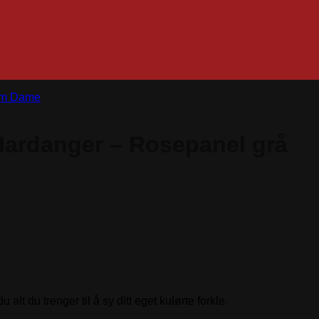
m Dame
 Hardanger – Rosepanel grå
lt du trenger til å sy ditt eget kulørte forkle.