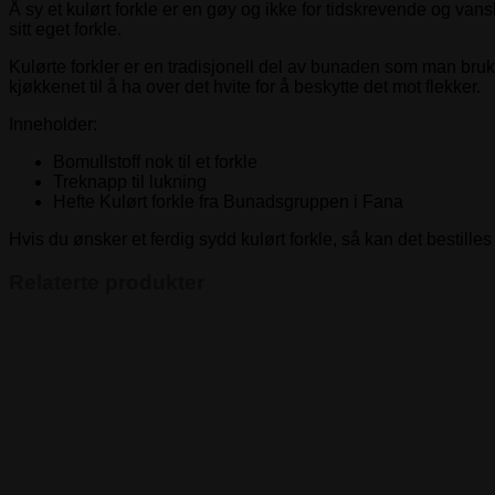
Å sy et kulørt forkle er en gøy og ikke for tidskrevende og
sitt eget forkle.
Kulørte forkler er en tradisjonell del av bunaden som man brukte 
kjøkkenet til å ha over det hvite for å beskytte det mot flekker.
Inneholder:
Bomullstoff nok til et forkle
Treknapp til lukning
Hefte Kulørt forkle fra Bunadsgruppen i Fana
Hvis du ønsker et ferdig sydd kulørt forkle, så kan det bestille
Relaterte produkter