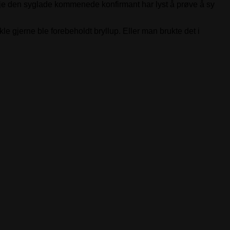
je den syglade kommenede konfirmant har lyst å prøve å sy
kle gjerne ble forebeholdt bryllup. Eller man brukte det i