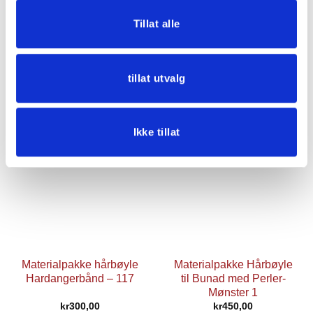
Tillat alle
Materialpakke Hårbøyle
Materialpakke
til Bunad med Perler-
Bunadshårbånd – 4
Mønster 4
kr
450,00
kr
350,00
tillat utvalg
Legg i handlekurv
Legg i handlekurv
Ikke tillat
Materialpakke hårbøyle
Materialpakke Hårbøyle
Hardangerbånd – 117
til Bunad med Perler-
Mønster 1
kr
300,00
kr
450,00