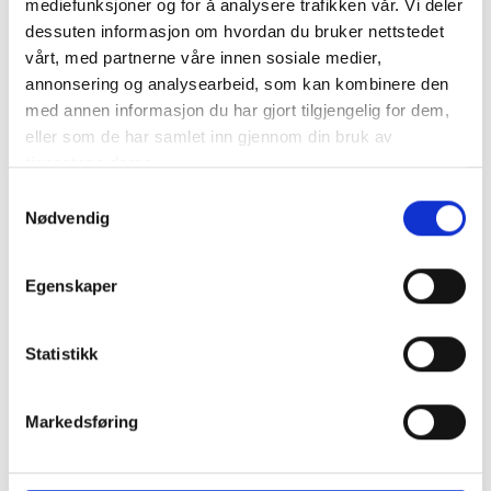
mediefunksjoner og for å analysere trafikken vår. Vi deler
gang med for de fleste.
dessuten informasjon om hvordan du bruker nettstedet
vårt, med partnerne våre innen sosiale medier,
Hårbøylen kan brukes til bunaden/festdrakten og
annonsering og analysearbeid, som kan kombinere den
til hverdagsbruk 🙂
med annen informasjon du har gjort tilgjengelig for dem,
eller som de har samlet inn gjennom din bruk av
tjenestene deres.
Samtykkevalg
Nødvendig
RELATERTE PRODUKTER
Egenskaper
Statistikk
Markedsføring