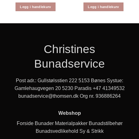
Legg i handlekurv
Legg i handlekurv
Christines
Bunadservice
Post adr.: Gullstølsstien 222 5153 Bønes Systue:
Gamlehaugvegen 20 5230 Paradis
+47 41349532
bunadservice@thomsen.dk
Org nr. 936886264
Webshop
Forside
Bunader
Materialpakker
Bunadstilbehør
Bunadsvedlikehold
Sy & Strikk