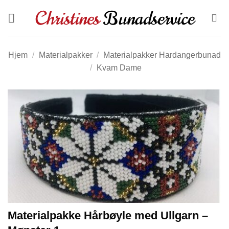
Skip
to
content
Hjem
/
Materialpakker
/
Materialpakker Hardangerbunad
/
Kvam Dame
Materialpakke Hårbøyle med Ullgarn –