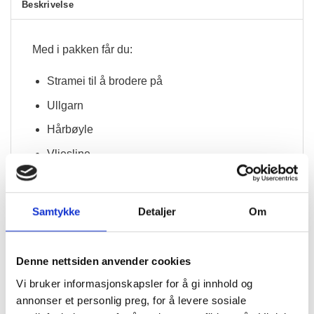
Beskrivelse
Med i pakken får du:
Stramei til å brodere på
Ullgarn
Hårbøyle
Vliesline
Ullstoff
Fløyelsbånd
Samtykke
Detaljer
Om
Broderinål
Mønster
Denne nettsiden anvender cookies
Veiledning
Vi bruker informasjonskapsler for å gi innhold og
annonser et personlig preg, for å levere sosiale
Dette er et enkelt og overskuelig prosjekt å gå i