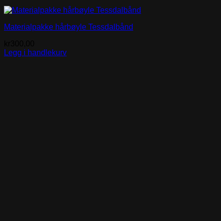
Materialpakke hårbøyle Tessdalbånd
kr
300,00
Legg i handlekurv