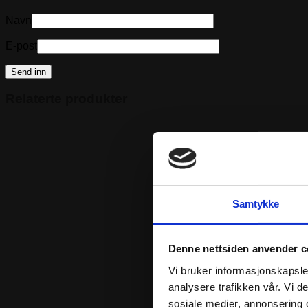
Navn
E-post
Relaterte produkter
Samtykke
Denne nettsiden anvender c
Vi bruker informasjonskapsler
analysere trafikken vår. Vi 
sosiale medier, annonsering 