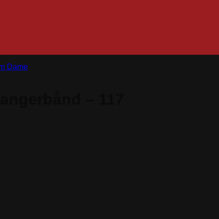
m Dame
dangerbånd – 117