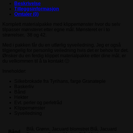
antall
Beskrivelse
Tilleggsinformasjon
Omtaler (0)
Komplett materialpakke med klippemønster hvor du selv
tilpasser mønsteret etter egne mål. Mønsteret er i to
strørrelser, 38 og 42.
Med i pakken får du en utførlig syveiledning. Jeg er også
tilgjengelig for personlig veiledning hvis det er behov for det.
Ønsker du en ferdig klippet materialpakke etter dine mål, er
du velkommen til å ta kontakt 🙂
Inneholder:
Silkebrokade fra Tyrihans, farge Granateple
Baskerliv
Bånd
Hekter
Evt. perler og perletråd
Klippemønster
Syveiledning
Blå, Grønn, Jacuard blomstret Blå, Jacuard
Bånd