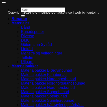
Søk
Copyright 2024 © Christines Bunadservice |
web by kapteina
etter:
Bunader
Materialer
Bånd
Bunadsperler
Diverse
DMC
Gütermann Sytråd
Lintråd
Mønstre og veiledninger
Tellelin
Ullgarn
Materialpakker
Materialpakker Bjørgvinbunad
Materialpakker Fanabunad
Materialpakker Hardangerbunad
Materialpakker Nordhordalandsbunad
Materialpakker Nordmørsbunad
Materialpakker Sognebunad
Materialpakker Sotrabunad
Materialpakker Sunnfjordbunad
Materialpakker hårbøyler og hårbånd