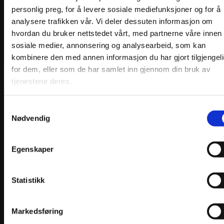
personlig preg, for å levere sosiale mediefunksjoner og for å
analysere trafikken vår. Vi deler dessuten informasjon om
hvordan du bruker nettstedet vårt, med partnerne våre innen
sosiale medier, annonsering og analysearbeid, som kan
kombinere den med annen informasjon du har gjort tilgjengel
for dem, eller som de har samlet inn gjennom din bruk av
tjenestene deres.
Materialpakke Hardangerliv lilla Ulldamask
Samtykkevalg
Nødvendig
Prisområde:
kr
2960,00
–
kr
3140,00
kr2960,00
Velg alternativ
Dette
til
produktet
kr3140,00
Egenskaper
har
flere
varianter.
Statistikk
Alternativene
kan
velges
på
Markedsføring
produktsiden