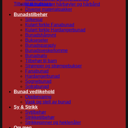
Tilbake til butikken
Materialpakker hårbøyler og hårbånd
Diverse materialpakker
Bunadstilbehør
Silkesjal
Kulørt forkle Fanabunad
Kulørt forkle Hardangerbunad
Bunadshårpynt
Bukseseler
Bunadsparaply
Bunadsveske/lomme
Bunadsølv
Tilbehør til barn
Strømper og strømpebukser
Fanabunad
Hardangerbunad
Sognebunad
Sotrabunad
Bunad vedlikehold
Oppbevaring
Vask og stell av bunad
Sy & Strikk
Sytilbehør
Strikketilbehør
Strikkepinner og heklenåler
Om meg