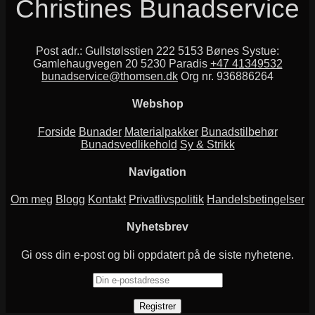
Christines Bunadservice
Post adr.: Gullstølsstien 222 5153 Bønes Systue:
Gamlehaugvegen 20 5230 Paradis
+47 41349532
bunadservice@thomsen.dk
Org nr. 936886264
Webshop
Forside
Bunader
Materialpakker
Bunadstilbehør
Bunadsvedlikehold
Sy & Strikk
Navigation
Om meg
Blogg
Kontakt
Privatlivspolitik
Handelsbetingelser
Nyhetsbrev
Gi oss din e-post og bli oppdatert på de siste nyhetene.