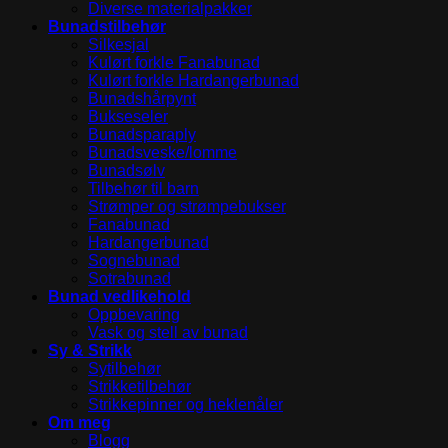
Diverse materialpakker
Bunadstilbehør
Silkesjal
Kulørt forkle Fanabunad
Kulørt forkle Hardangerbunad
Bunadshårpynt
Bukseseler
Bunadsparaply
Bunadsveske/lomme
Bunadsølv
Tilbehør til barn
Strømper og strømpebukser
Fanabunad
Hardangerbunad
Sognebunad
Sotrabunad
Bunad vedlikehold
Oppbevaring
Vask og stell av bunad
Sy & Strikk
Sytilbehør
Strikketilbehør
Strikkepinner og heklenåler
Om meg
Blogg