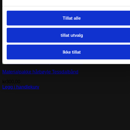
Tillat alle
tillat utvalg
Ikke tillat
Materialpakke hårbøyle Tessdalbånd
kr
300,00
Legg i handlekurv