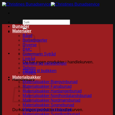
Skip
to
content
Søk
etter:
Bunader
Materialer
Bånd
Bunadsperler
Diverse
DMC
Gütermann Sytråd
Lintråd
Du har ingen produkter i handlekurven.
Mønstre og veiledninger
Tellelin
Tilbake til butikken
Ullgarn
Materialpakker
Handlekurv
Materialpakker Bjørgvinbunad
Materialpakker Fanabunad
Materialpakker Hardangerbunad
Materialpakker Nordhordalandsbunad
Materialpakker Nordmørsbunad
Materialpakker Sognebunad
Materialpakker Sotrabunad
Du har ingen produkter i handlekurven.
Materialpakker Sunnfjordbunad