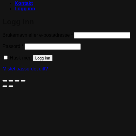
Kontakt
Logg inn
Logg inn
Påkrevd
Brukernavn eller e-postadresse
*
Påkrevd
Passord
*
Husk meg
Logg inn
Mistet passordet ditt?