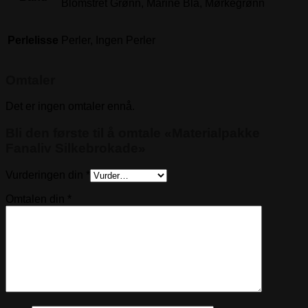
Blomstret Grønn, Marine Blå, Mørkegrønn
Perlelisse
Perler, Ingen Perler
Omtaler
Det er ingen omtaler ennå.
Bli den første til å omtale «Materialpakke
Fanaliv Silkebrokade»
Vurderingen din
*
Omtalen din
*