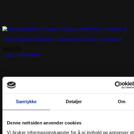
Materialpakke Hårbøyle til Bunad med Perler- Mønster 4
kr
450,00
Legg i handlekurv
Samtykke
Detaljer
Om
Denne nettsiden anvender cookies
Vi bruker informasjonskapsler for å gi innhold og annonser et