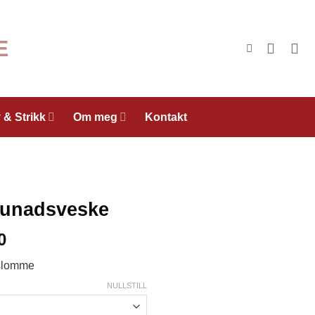
 & Strikk
Om meg
Kontakt
Bunadsveske
Prisområde:
0
kr200,00
øslomme
til
kr3028,00
NULLSTILL