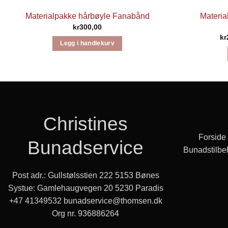
Materialpakke hårbøyle Fanabånd
Materia
kr
300,00
kr
Legg i handlekurv
Christines
Forside
Bunadservice
Bunadstilbe
Post adr.: Gullstølsstien 222 5153 Bønes
Systue: Gamlehaugvegen 20 5230 Paradis
+47 41349532
bunadservice@thomsen.dk
Org nr. 936886264