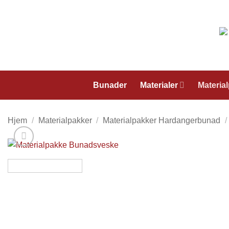
Skip
to
content
Bunader
Materialer
Materia
Hjem
/
Materialpakker
/
Materialpakker Hardangerbunad
/