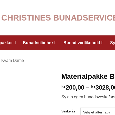
lpakker
Bunadstilbehør
Bunad vedlikehold
Sy
Kvam Dame
Materialpakke 
200,00
–
3028,0
kr
kr
Sy din egen bunadsveske/l
Veskelås