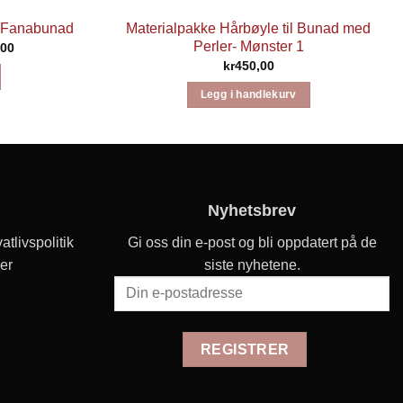
e Fanabunad
Materialpakke Hårbøyle til Bunad med
Perler- Mønster 1
Prisområde:
,00
kr2250,00
kr
450,00
til
kr2450,00
Legg i handlekurv
t
.
vene
Nyhetsbrev
atlivspolitik
Gi oss din e-post og bli oppdatert på de
er
siste nyhetene.
iden