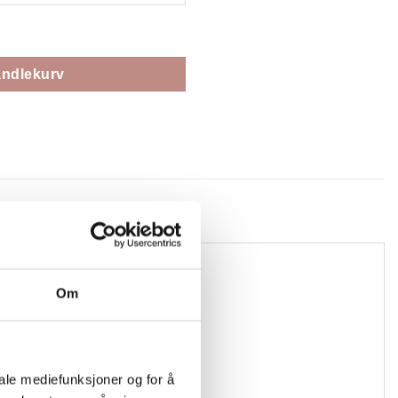
tall
andlekurv
Om
iale mediefunksjoner og for å