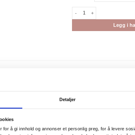
Materialpakke Bunadsveske an
Legg i h
Detaljer
ookies
 for å gi innhold og annonser et personlig preg, for å levere sos