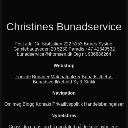
produktet
har
flere
varianter.
Alternativene
Christines Bunadservice
kan
velges
på
produktsiden
Post adr.: Gullstølsstien 222 5153 Bønes Systue:
Gamlehaugvegen 20 5230 Paradis
+47 41349532
bunadservice@thomsen.dk
Org nr. 936886264
Webshop
Forside
Bunader
Materialpakker
Bunadstilbehør
Bunadsvedlikehold
Sy & Strikk
Navigation
Om meg
Blogg
Kontakt
Privatlivspolitik
Handelsbetingelser
Nyhetsbrev
Gi oss din e-post og bli oppdatert på de siste nyhetene.