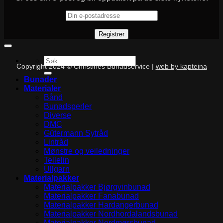
Søk
Copyright 2024 © Christines Bunadservice |
web by kapteina
etter:
Bunader
Materialer
Bånd
Bunadsperler
Diverse
DMC
Gütermann Sytråd
Lintråd
Mønstre og veiledninger
Tellelin
Ullgarn
Materialpakker
Materialpakker Bjørgvinbunad
Materialpakker Fanabunad
Materialpakker Hardangerbunad
Materialpakker Nordhordalandsbunad
Materialpakker Nordmørsbunad