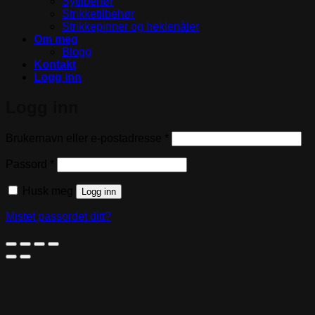
Sytilbehør
Strikketilbehør
Strikkepinner og heklenåler
Om meg
Blogg
Kontakt
Logg inn
Logg inn
Påkrevd
Brukernavn eller e-postadresse
*
Påkrevd
Passord
*
Husk meg
Logg inn
Mistet passordet ditt?