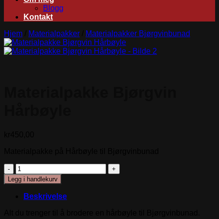
Blogg
Kontakt
Hjem
/
Materialpakker
/
Materialpakker Bjørgvinbunad
Materialpakke Bjørgvin
Hårbøyle
kr
450,00
Materialpakke på Hårbøyle til Bjørgvinbunad
Materialpakke
Bjørgvin
Legg i handlekurv
Hårbøyle
antall
Beskrivelse
Alt du trenger til å brodere en hårbøyle til Bjørgvinbunad.