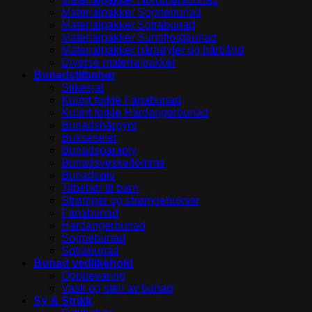
Materialpakker Sognebunad
Materialpakker Sotrabunad
Materialpakker Sunnfjordbunad
Materialpakker hårbøyler og hårbånd
Diverse materialpakker
Bunadstilbehør
Silkesjal
Kulørt forkle Fanabunad
Kulørt forkle Hardangerbunad
Bunadshårpynt
Bukseseler
Bunadsparaply
Bunadsveske/lomme
Bunadsølv
Tilbehør til barn
Strømper og strømpebukser
Fanabunad
Hardangerbunad
Sognebunad
Sotrabunad
Bunad vedlikehold
Oppbevaring
Vask og stell av bunad
Sy & Strikk