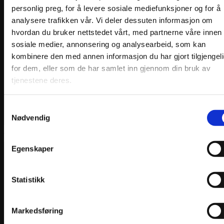
personlig preg, for å levere sosiale mediefunksjoner og for å
på
produktsiden
analysere trafikken vår. Vi deler dessuten informasjon om
hvordan du bruker nettstedet vårt, med partnerne våre innen
sosiale medier, annonsering og analysearbeid, som kan
kombinere den med annen informasjon du har gjort tilgjengel
for dem, eller som de har samlet inn gjennom din bruk av
tjenestene deres.
Samtykkevalg
Nødvendig
Egenskaper
Materialpakke Heklet forkle Fanabunad
Prisområde:
kr
2250,00
–
kr
2450,00
Statistikk
kr2250,00
Velg alternativ
Dette
til
produktet
kr2450,00
har
Markedsføring
flere