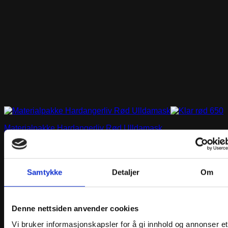
Materialpakke Hardangerliv Rød Ulldamask
Prisområde:
kr
2960,00
–
kr
3620,00
kr2960,00
Velg alternativ
Dette
til
Samtykke
Detaljer
Om
produktet
kr3620,00
har
flere
varianter.
Denne nettsiden anvender cookies
Alternativene
kan
Vi bruker informasjonskapsler for å gi innhold og annonser et
velges