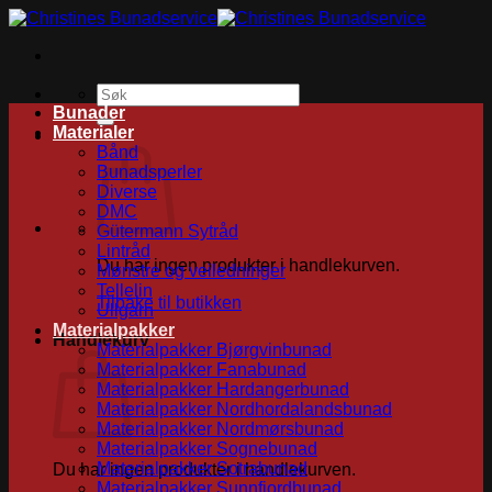
Skip
to
content
Søk
etter:
Bunader
Materialer
Bånd
Bunadsperler
Diverse
DMC
Gütermann Sytråd
Lintråd
Du har ingen produkter i handlekurven.
Mønstre og veiledninger
Tellelin
Tilbake til butikken
Ullgarn
Materialpakker
Handlekurv
Materialpakker Bjørgvinbunad
Materialpakker Fanabunad
Materialpakker Hardangerbunad
Materialpakker Nordhordalandsbunad
Materialpakker Nordmørsbunad
Materialpakker Sognebunad
Materialpakker Sotrabunad
Du har ingen produkter i handlekurven.
Materialpakker Sunnfjordbunad