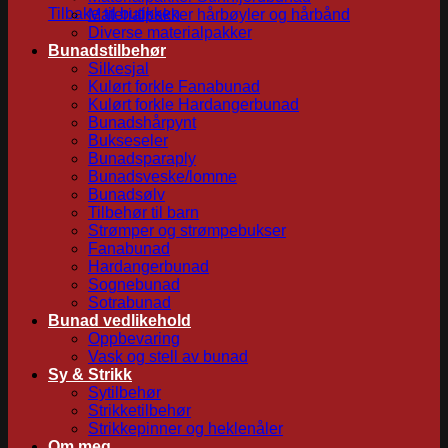
Tilbake til butikken
Materialpakker hårbøyler og hårbånd
Diverse materialpakker
Bunadstilbehør
Silkesjal
Kulørt forkle Fanabunad
Kulørt forkle Hardangerbunad
Bunadshårpynt
Bukseseler
Bunadsparaply
Bunadsveske/lomme
Bunadsølv
Tilbehør til barn
Strømper og strømpebukser
Fanabunad
Hardangerbunad
Sognebunad
Sotrabunad
Bunad vedlikehold
Oppbevaring
Vask og stell av bunad
Sy & Strikk
Sytilbehør
Strikketilbehør
Strikkepinner og heklenåler
Om meg