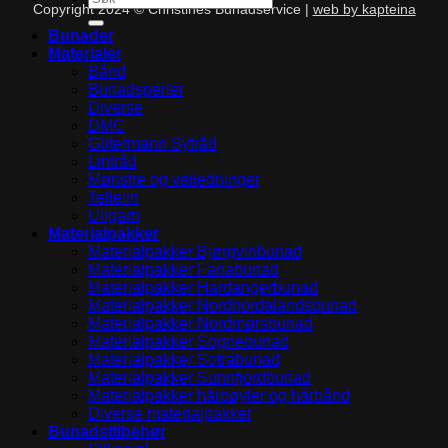
Copyright 2024 © Christines Bunadservice |
web by kapteina
etter:
Bunader
Materialer
Bånd
Bunadsperler
Diverse
DMC
Gütermann Sytråd
Lintråd
Mønstre og veiledninger
Tellelin
Ullgarn
Materialpakker
Materialpakker Bjørgvinbunad
Materialpakker Fanabunad
Materialpakker Hardangerbunad
Materialpakker Nordhordalandsbunad
Materialpakker Nordmørsbunad
Materialpakker Sognebunad
Materialpakker Sotrabunad
Materialpakker Sunnfjordbunad
Materialpakker hårbøyler og hårbånd
Diverse materialpakker
Bunadstilbehør