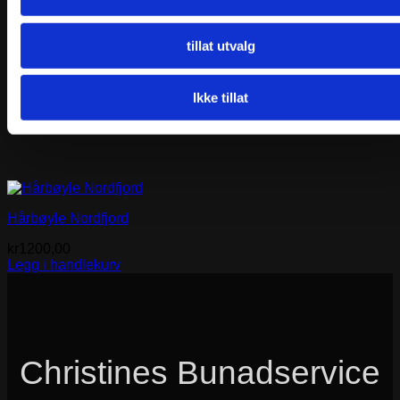
tillat utvalg
Ikke tillat
Hårbøyle Nordfjord
kr
1200,00
Legg i handlekurv
Christines Bunadservice