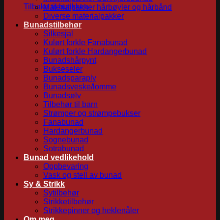
Tilbake til butikken
Materialpakker hårbøyler og hårbånd
Diverse materialpakker
Bunadstilbehør
Silkesjal
Kulørt forkle Fanabunad
Kulørt forkle Hardangerbunad
Bunadshårpynt
Bukseseler
Bunadsparaply
Bunadsveske/lomme
Bunadsølv
Tilbehør til barn
Strømper og strømpebukser
Fanabunad
Hardangerbunad
Sognebunad
Sotrabunad
Bunad vedlikehold
Oppbevaring
Vask og stell av bunad
Sy & Strikk
Sytilbehør
Strikketilbehør
Strikkepinner og heklenåler
Om meg