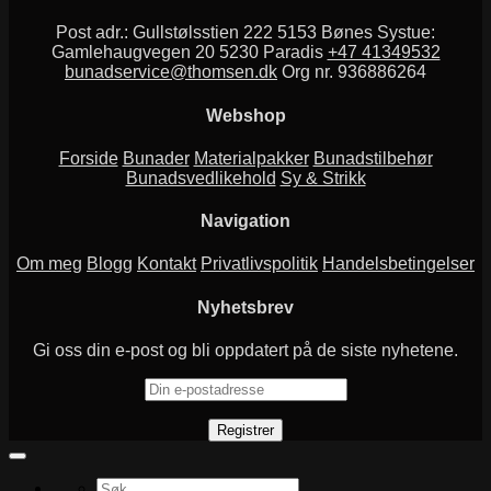
Post adr.: Gullstølsstien 222 5153 Bønes Systue:
Gamlehaugvegen 20 5230 Paradis
+47 41349532
bunadservice@thomsen.dk
Org nr. 936886264
Webshop
Forside
Bunader
Materialpakker
Bunadstilbehør
Bunadsvedlikehold
Sy & Strikk
Navigation
Om meg
Blogg
Kontakt
Privatlivspolitik
Handelsbetingelser
Nyhetsbrev
Gi oss din e-post og bli oppdatert på de siste nyhetene.
Søk