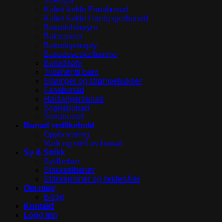
Silkesjal
Kulørt forkle Fanabunad
Kulørt forkle Hardangerbunad
Bunadshårpynt
Bukseseler
Bunadsparaply
Bunadsveske/lomme
Bunadsølv
Tilbehør til barn
Strømper og strømpebukser
Fanabunad
Hardangerbunad
Sognebunad
Sotrabunad
Bunad vedlikehold
Oppbevaring
Vask og stell av bunad
Sy & Strikk
Sytilbehør
Strikketilbehør
Strikkepinner og heklenåler
Om meg
Blogg
Kontakt
Logg inn