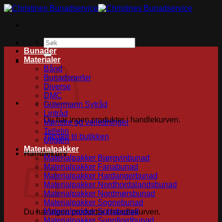
Skip
to
content
Søk
etter:
Bunader
Materialer
Bånd
Bunadsperler
Diverse
DMC
Gütermann Sytråd
Lintråd
Du har ingen produkter i handlekurven.
Mønstre og veiledninger
Tellelin
Tilbake til butikken
Ullgarn
Materialpakker
Handlekurv
Materialpakker Bjørgvinbunad
Materialpakker Fanabunad
Materialpakker Hardangerbunad
Materialpakker Nordhordalandsbunad
Materialpakker Nordmørsbunad
Materialpakker Sognebunad
Materialpakker Sotrabunad
Du har ingen produkter i handlekurven.
Materialpakker Sunnfjordbunad