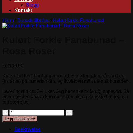
Blogg
Kontakt
Hjem
/
Bunadstilbehør
/
Kulørt forkle Fanabunad
Kulørt Forkle Fanabunad –
Rosa Roser
kr
2100,00
Kulørt forkle til hardangerbunad. Skriv lengden på stakken
(skjørtet) på bunaden din, og livvidden målt utenpå bunaden.
Leveringstid ca. 3-4 uker. Jeg har enkelte ferdig oppsydd. Så
er ventetiden knapp kan du ta kontakt og kanskje har jeg et i
rett størrelse.
Kulørt
Forkle
Legg i handlekurv
Fanabunad
-
Beskrivelse