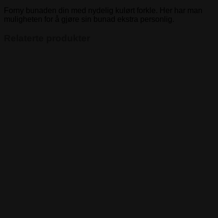
Rosa
Roser
Forny bunaden din med nydelig kulørt forkle. Her har man
antall
muligheten for å gjøre sin bunad ekstra personlig.
Relaterte produkter