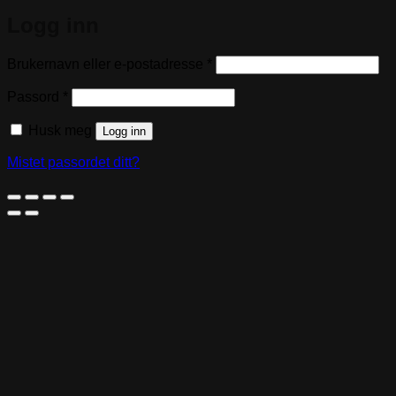
Logg inn
Påkrevd
Brukernavn eller e-postadresse
*
Påkrevd
Passord
*
Husk meg
Logg inn
Mistet passordet ditt?