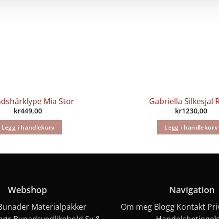
dshårklype Mia Stor
Gabriella Silkesjal
kr
449,00
kr
1230,00
Legg i handlekurv
Legg i handlekurv
Webshop
Navigation
Bunader
Materialpakker
Om meg
Blogg
Kontakt
Pri