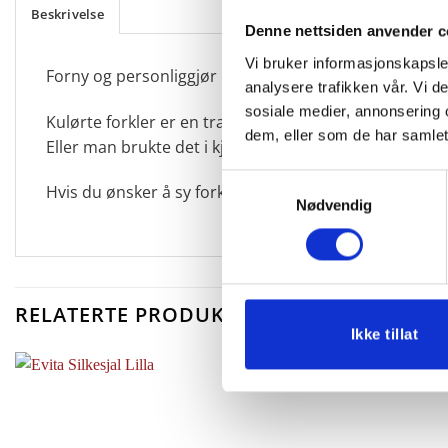
Beskrivelse
Denne nettsiden anvender c
Vi bruker informasjonskapsler
Forny og personliggjør bunaden din med kulørt forkle. H
analysere trafikken vår. Vi 
sosiale medier, annonsering 
Kulørte forkler er en tradisjonell del av bunaden som 
dem, eller som de har samlet
Eller man brukte det i kjøkkenet til å ha over det hvite
Samtykkevalg
Hvis du ønsker å sy forkle selv kan du kjøpe materia
Nødvendig
RELATERTE PRODUKTER
Ikke tillat