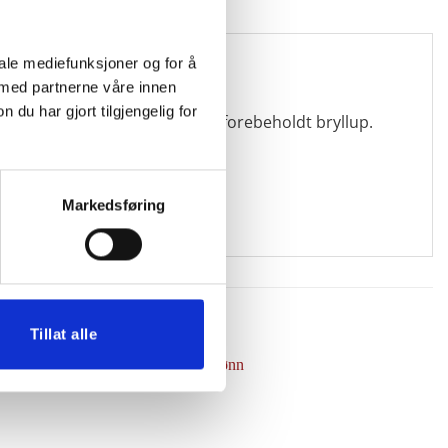
iale mediefunksjoner og for å
 med partnerne våre innen
u har gjort tilgjengelig for
ite broderte forkle gjerne ble forebeholdt bryllup.
Markedsføring
Tillat alle