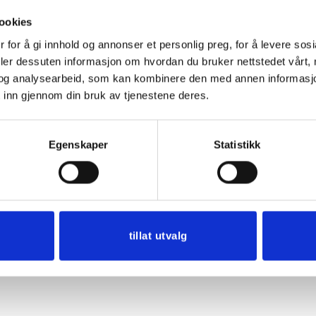
ookies
 for å gi innhold og annonser et personlig preg, for å levere sos
er får du alt du trenger til å sy ditt eget kulørte forkle.
deler dessuten informasjon om hvordan du bruker nettstedet vårt,
og analysearbeid, som kan kombinere den med annen informasjon d
man brukte til de litt mindre festlige begivenheter da det hv
 inn gjennom din bruk av tjenestene deres.
 for å beskytte det mot flekker.
lpakke
her
Egenskaper
Statistikk
tillat utvalg