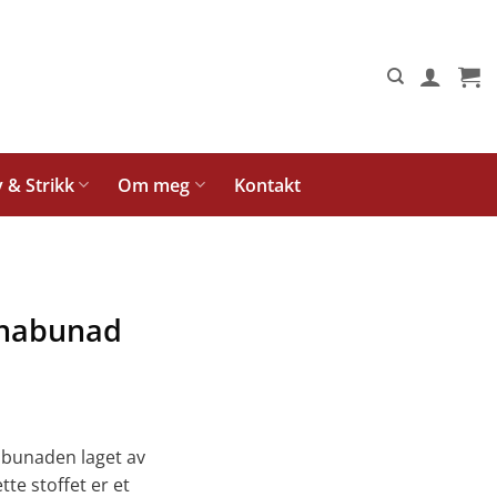
y & Strikk
Om meg
Kontakt
anabunad
nabunaden laget av
te stoffet er et