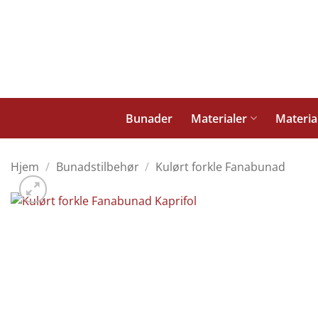
Skip
to
content
Bunader
Materialer
Materia
Hjem
/
Bunadstilbehør
/
Kulørt forkle Fanabunad