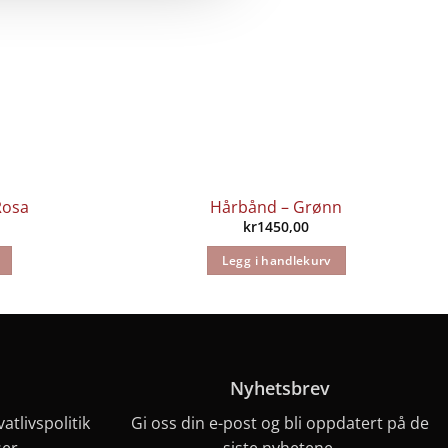
 Rosa
Hårbånd – Grønn
kr
1450,00
Legg i handlekurv
Nyhetsbrev
vatlivspolitik
Gi oss din e-post og bli oppdatert på de