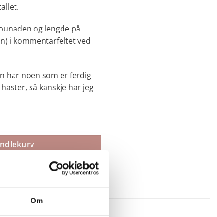
allet.
 bunaden og lengde på
en) i kommentarfeltet ved
en har noen som er ferdig
haster, så kanskje har jeg
ol antall
andlekurv
Om