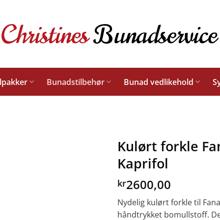
lpakker
Bunadstilbehør
Bunad vedlikehold
S
Kulørt forkle F
Kaprifol
2600,00
kr
Nydelig kulørt forkle til Fa
håndtrykket bomullstoff. Det