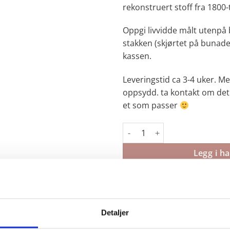
rekonstruert stoff fra 1800-t
Oppgi livvidde målt utenpå
stakken (skjørtet på bunad
kassen.
Leveringstid ca 3-4 uker. M
oppsydd. ta kontakt om det 
et som passer
Kulørt forkle Fanabunad Kaprif
Legg i h
Detaljer