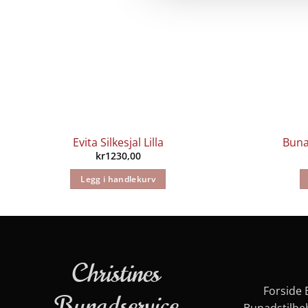
Evita Silkesjal Lilla
Buna
kr
1230,00
Legg i handlekurv
Christines
Forside
Bunadservice