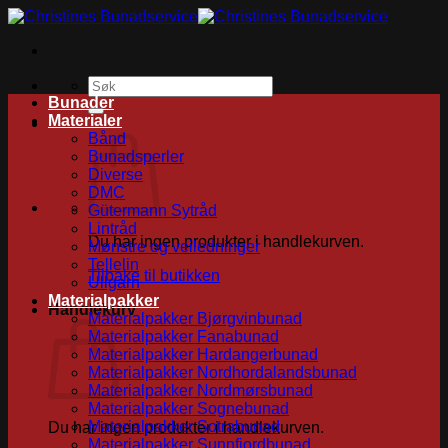
Skip
to
content
Søk
etter:
Bunader
Materialer
Bånd
Bunadsperler
Diverse
DMC
Gütermann Sytråd
Lintråd
Du har ingen produkter i handlekurven.
Mønstre og veiledninger
Tellelin
Tilbake til butikken
Ullgarn
Materialpakker
Handlekurv
Materialpakker Bjørgvinbunad
Materialpakker Fanabunad
Materialpakker Hardangerbunad
Materialpakker Nordhordalandsbunad
Materialpakker Nordmørsbunad
Materialpakker Sognebunad
Materialpakker Sotrabunad
Du har ingen produkter i handlekurven.
Materialpakker Sunnfjordbunad