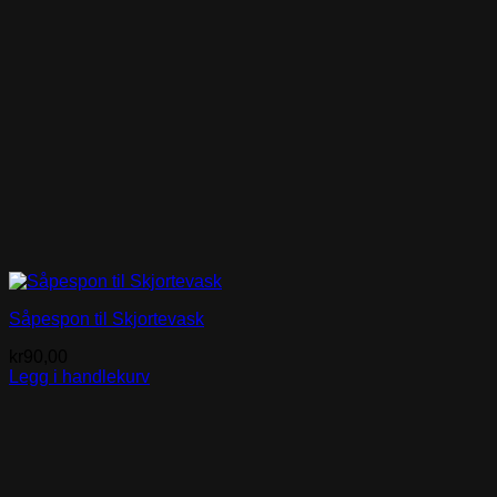
Såpespon til Skjortevask
kr
90,00
Legg i handlekurv