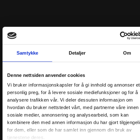
Samtykke
Detaljer
Om
Denne nettsiden anvender cookies
Vi bruker informasjonskapsler for å gi innhold og annonser et
personlig preg, for å levere sosiale mediefunksjoner og for å
analysere trafikken vår. Vi deler dessuten informasjon om
Skjortepose med navn
hvordan du bruker nettstedet vårt, med partnerne våre innen
kr
400,00
sosiale medier, annonsering og analysearbeid, som kan
Legg i handlekurv
kombinere den med annen informasjon du har gjort tilgjengel
for dem, eller som de har samlet inn gjennom din bruk av
tjenestene deres.