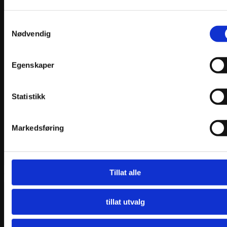
Samtykkevalg
Nødvendig
Egenskaper
Statistikk
Markedsføring
Tillat alle
Sikringslenke Forgylt sølv
tillat utvalg
kr
821,00
Velg alternativ