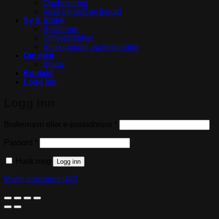
Oppbevaring
Vask og stell av bunad
Sy & Strikk
Sytilbehør
Strikketilbehør
Strikkepinner og heklenåler
Om meg
Blogg
Kontakt
Logg inn
Logg inn
Påkrevd
Brukernavn eller e-postadresse
*
Påkrevd
Passord
*
Husk meg
Logg inn
Mistet passordet ditt?