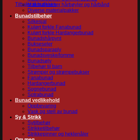
Tilbake til butikken
Materialpakker hårbøyler og hårbånd
Diverse materialpakker
Bunadstilbehør
Silkesjal
Kulørt forkle Fanabunad
Kulørt forkle Hardangerbunad
Bunadshårpynt
Bukseseler
Bunadsparaply
Bunadsveske/lomme
Bunadsølv
Tilbehør til barn
Strømper og strømpebukser
Fanabunad
Hardangerbunad
Sognebunad
Sotrabunad
Bunad vedlikehold
Oppbevaring
Vask og stell av bunad
Sy & Strikk
Sytilbehør
Strikketilbehør
Strikkepinner og heklenåler
Om meg