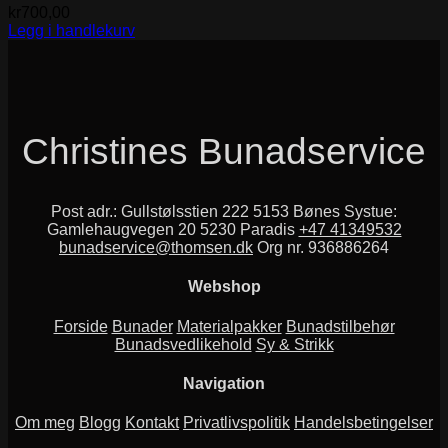
kr
700,00
Legg i handlekurv
Christines Bunadservice
Post adr.: Gullstølsstien 222 5153 Bønes Systue:
Gamlehaugvegen 20 5230 Paradis
+47 41349532
bunadservice@thomsen.dk
Org nr. 936886264
Webshop
Forside
Bunader
Materialpakker
Bunadstilbehør
Bunadsvedlikehold
Sy & Strikk
Navigation
Om meg
Blogg
Kontakt
Privatlivspolitik
Handelsbetingelser