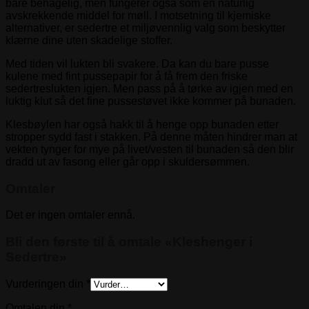
bare behagelig, men fungerer også som en naturlig
avskrekkende middel for møll. I motsetning til kjemiske
alternativer, er sedertre et miljøvennlig valg som beskytter
klærne dine uten skadelige stoffer.
Med tiden vil lukten bli svakere. Da kan du bare pusse
kulene med fint pussepapir for å få frem den friske
sedertreslukten igjen. Men pass på å tørke av igjen med en
luktig klut så det fine pussestøvet ikke kommer på bunaden.
Klesbøylen har også hakk til å henge opp bunaden etter
stropper sydd fast i stakken. På denne måten hindrer man at
vekten tynger for mye på livet/vesten til bunaden så den blir
dradd ut av fasong eller går opp i skuldersømmen.
Omtaler
Det er ingen omtaler ennå.
Bli den første til å omtale «Kleshenger i
Sedertre»
Vurderingen din
*
Omtalen din
*