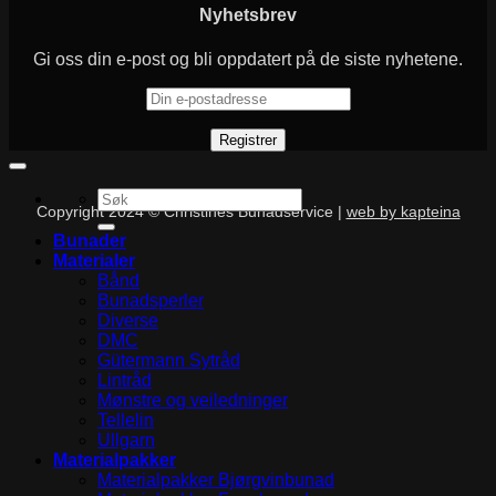
Nyhetsbrev
Gi oss din e-post og bli oppdatert på de siste nyhetene.
Søk
Copyright 2024 © Christines Bunadservice |
web by kapteina
etter:
Bunader
Materialer
Bånd
Bunadsperler
Diverse
DMC
Gütermann Sytråd
Lintråd
Mønstre og veiledninger
Tellelin
Ullgarn
Materialpakker
Materialpakker Bjørgvinbunad