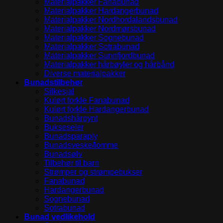
Materialpakker Fanabunad
Materialpakker Hardangerbunad
Materialpakker Nordhordalandsbunad
Materialpakker Nordmørsbunad
Materialpakker Sognebunad
Materialpakker Sotrabunad
Materialpakker Sunnfjordbunad
Materialpakker hårbøyler og hårbånd
Diverse materialpakker
Bunadstilbehør
Silkesjal
Kulørt forkle Fanabunad
Kulørt forkle Hardangerbunad
Bunadshårpynt
Bukseseler
Bunadsparaply
Bunadsveske/lomme
Bunadsølv
Tilbehør til barn
Strømper og strømpebukser
Fanabunad
Hardangerbunad
Sognebunad
Sotrabunad
Bunad vedlikehold