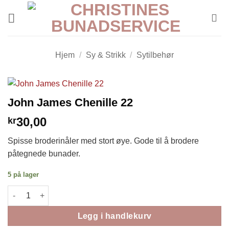
Skip
to
content
Hjem
/
Sy & Strikk
/
Sytilbehør
John James Chenille 22
30,00
kr
Spisse broderinåler med stort øye. Gode til å brodere
påtegnede bunader.
5 på lager
John James Chenille 22 antall
Legg i handlekurv