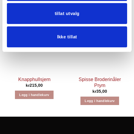
Legg i handlekurv
Legg i handlekurv
tillat utvalg
Ikke tillat
Knapphullsjern
Spisse Broderinåler
Prym
kr
215,00
kr
35,00
Legg i handlekurv
Legg i handlekurv