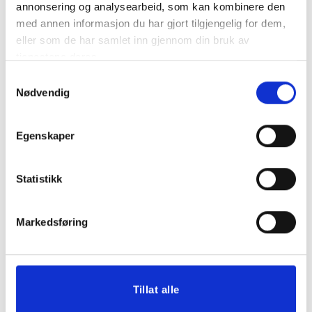
annonsering og analysearbeid, som kan kombinere den
med annen informasjon du har gjort tilgjengelig for dem,
eller som de har samlet inn gjennom din bruk av
tjenestene deres.
Samtykkevalg
Nødvendig
RELATERTE PRODUKTER
Egenskaper
Statistikk
Markedsføring
Magnetplate til Broderi
John James Butte
og skrikkemønster
Broderinåler
Tillat alle
kr
230,00
kr
55,00