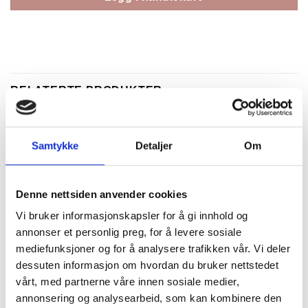
RELATERTE PRODUKTER
Samtykke
Detaljer
Om
Denne nettsiden anvender cookies
Vi bruker informasjonskapsler for å gi innhold og
annonser et personlig preg, for å levere sosiale
mediefunksjoner og for å analysere trafikken vår. Vi deler
Mørkeblå Frynser 8cm
Bånd til Fanabunad
Kongeblå 40
kr
80,00
dessuten informasjon om hvordan du bruker nettstedet
Prisområ
kr
35,00
–
kr
50,00
vårt, med partnerne våre innen sosiale medier,
kr35,00
Legg i handlekurv
til
annonsering og analysearbeid, som kan kombinere den
Velg alternativ
kr50,00