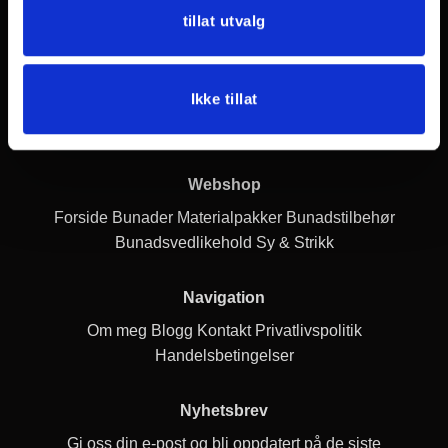
Bunadservice
tillat utvalg
Post adr.: Gullstølsstien 222 5153 Bønes Systue:
Ikke tillat
Gamlehaugvegen 20 5230 Paradis
+47 41349532
bunadservice@thomsen.dk
Org nr. 936886264
Webshop
Forside
Bunader
Materialpakker
Bunadstilbehør
Bunadsvedlikehold
Sy & Strikk
Navigation
Om meg
Blogg
Kontakt
Privatlivspolitik
Handelsbetingelser
Nyhetsbrev
Gi oss din e-post og bli oppdatert på de siste