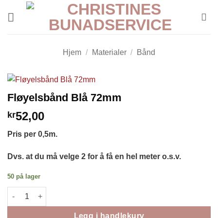
Skip
to
content
Hjem
/
Materialer
/
Bånd
Fløyelsbånd Blå 72mm
52,00
kr
Pris per 0,5m.
Dvs. at du må velge 2 for å få en hel meter o.s.v.
50 på lager
Fløyelsbånd Blå 72mm antall
Legg i handlekurv