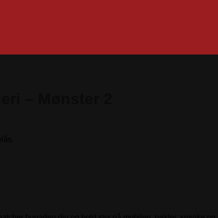
ri – Mønster 2
lås.
tcher bunaden din og hold styr på mobilen, nøkler, sminke og 