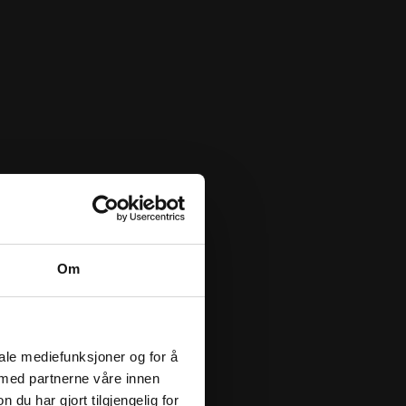
Om
iale mediefunksjoner og for å
 med partnerne våre innen
u har gjort tilgjengelig for