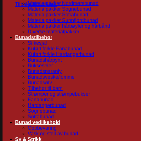
Materialpakker Nordmørsbunad
Tilbake til butikken
Materialpakker Sognebunad
Materialpakker Sotrabunad
Materialpakker Sunnfjordbunad
Materialpakker hårbøyler og hårbånd
Diverse materialpakker
Bunadstilbehør
Silkesjal
Kulørt forkle Fanabunad
Kulørt forkle Hardangerbunad
Bunadshårpynt
Bukseseler
Bunadsparaply
Bunadsveske/lomme
Bunadsølv
Tilbehør til barn
Strømper og strømpebukser
Fanabunad
Hardangerbunad
Sognebunad
Sotrabunad
Bunad vedlikehold
Oppbevaring
Vask og stell av bunad
Sy & Strikk