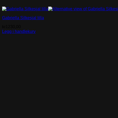
Gabriella Silkesjal lilla
kr
1230,00
Legg i handlekurv