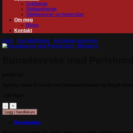
Sytilbehør
Strikketilbehør
Strikkepinner og heklenåler
Om meg
Blogg
Kontakt
Hjem
/
Bunadstilbehør
/
Bunadsveske/lomme
Bunadsveske med Perlebrode
kr
4367,00
Nydelig veske til bunad med perleboderiveske og forgylt veske
1 på lager
Bunadsveske
med
Legg i handlekurv
Perlebroderi
-
Beskrivelse
Mønster
2
Pynt opp bunaden din ekstra med en praktisk løslomme som ma