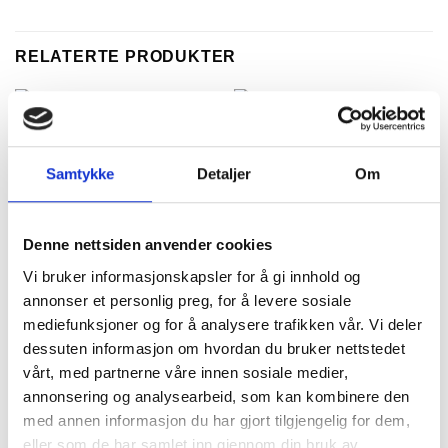
RELATERTE PRODUKTER
Samtykke
Detaljer
Om
Denne nettsiden anvender cookies
Vi bruker informasjonskapsler for å gi innhold og
DMC Perlegarn no 8,
Bånd til Fanabunad
annonser et personlig preg, for å levere sosiale
796
Mørkegrønn 864
mediefunksjoner og for å analysere trafikken vår. Vi deler
Prisområ
kr
70,00
kr
35,00
–
kr
50,00
kr35,00
dessuten informasjon om hvordan du bruker nettstedet
til
Legg i handlekurv
Velg alternativ
kr50,00
vårt, med partnerne våre innen sosiale medier,
Dette
annonsering og analysearbeid, som kan kombinere den
produktet
med annen informasjon du har gjort tilgjengelig for dem,
har
eller som de har samlet inn gjennom din bruk av
flere