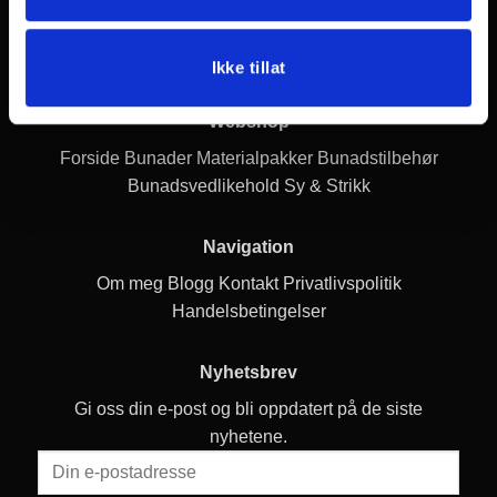
Post adr.: Gullstølsstien 222 5153 Bønes Systue:
Gamlehaugvegen 20 5230 Paradis
+47 41349532
bunadservice@thomsen.dk
Org nr. 936886264
Ikke tillat
Webshop
Forside
Bunader
Materialpakker
Bunadstilbehør
Bunadsvedlikehold
Sy & Strikk
Navigation
Om meg
Blogg
Kontakt
Privatlivspolitik
Handelsbetingelser
Nyhetsbrev
Gi oss din e-post og bli oppdatert på de siste
nyhetene.