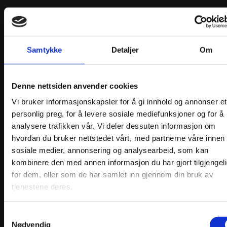
Samtykke
Detaljer
Om
Oppskretterkniv med LED-Lys
Denne nettsiden anvender cookies
Opprinnelig
Nåværende
kr
149,00
kr
120,00
pris
pris
Velg alternativ
Vi bruker informasjonskapsler for å gi innhold og annonser et
Dette
var:
er:
personlig preg, for å levere sosiale mediefunksjoner og for å
produktet
kr149,00.
kr120,00.
analysere trafikken vår. Vi deler dessuten informasjon om
har
flere
hvordan du bruker nettstedet vårt, med partnerne våre innen
varianter.
sosiale medier, annonsering og analysearbeid, som kan
Alternativene
Christines Bunadservice
kombinere den med annen informasjon du har gjort tilgjengel
kan
velges
for dem, eller som de har samlet inn gjennom din bruk av
på
tjenestene deres.
produktsiden
Post adr.: Gullstølsstien 222 5153 Bønes Systue:
Gamlehaugvegen 20 5230 Paradis
+47 41349532
bunadservice@thomsen.dk
Org nr. 936886264
Samtykkevalg
Nødvendig