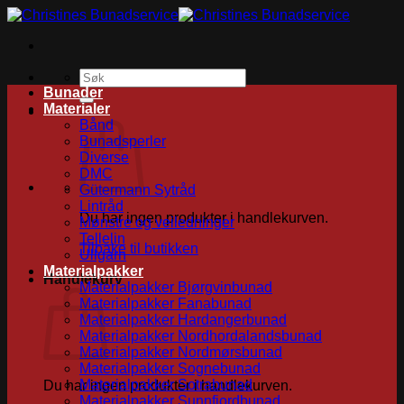
Skip
to
content
Søk
etter:
Bunader
Materialer
Bånd
Bunadsperler
Diverse
DMC
Gütermann Sytråd
Lintråd
Du har ingen produkter i handlekurven.
Mønstre og veiledninger
Tellelin
Tilbake til butikken
Ullgarn
Materialpakker
Handlekurv
Materialpakker Bjørgvinbunad
Materialpakker Fanabunad
Materialpakker Hardangerbunad
Materialpakker Nordhordalandsbunad
Materialpakker Nordmørsbunad
Materialpakker Sognebunad
Materialpakker Sotrabunad
Du har ingen produkter i handlekurven.
Materialpakker Sunnfjordbunad