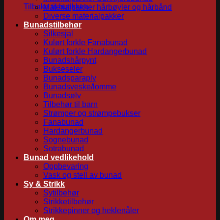
Tilbake til butikken
Materialpakker hårbøyler og hårbånd
Diverse materialpakker
Bunadstilbehør
Silkesjal
Kulørt forkle Fanabunad
Kulørt forkle Hardangerbunad
Bunadshårpynt
Bukseseler
Bunadsparaply
Bunadsveske/lomme
Bunadsølv
Tilbehør til barn
Strømper og strømpebukser
Fanabunad
Hardangerbunad
Sognebunad
Sotrabunad
Bunad vedlikehold
Oppbevaring
Vask og stell av bunad
Sy & Strikk
Sytilbehør
Strikketilbehør
Strikkepinner og heklenåler
Om meg