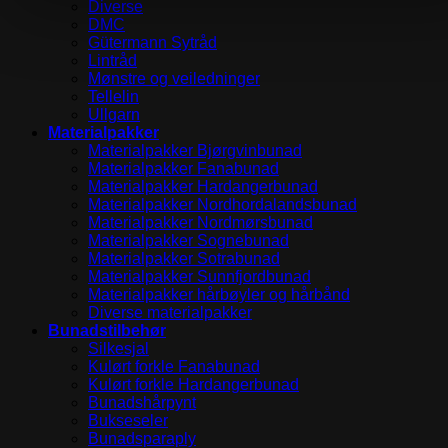
Diverse
DMC
Gütermann Sytråd
Lintråd
Mønstre og veiledninger
Tellelin
Ullgarn
Materialpakker
Materialpakker Bjørgvinbunad
Materialpakker Fanabunad
Materialpakker Hardangerbunad
Materialpakker Nordhordalandsbunad
Materialpakker Nordmørsbunad
Materialpakker Sognebunad
Materialpakker Sotrabunad
Materialpakker Sunnfjordbunad
Materialpakker hårbøyler og hårbånd
Diverse materialpakker
Bunadstilbehør
Silkesjal
Kulørt forkle Fanabunad
Kulørt forkle Hardangerbunad
Bunadshårpynt
Bukseseler
Bunadsparaply