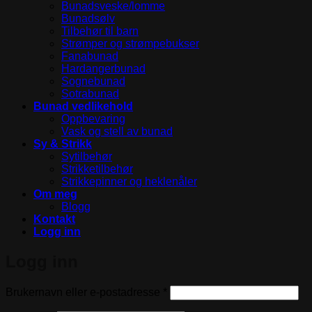
Bunadsveske/lomme
Bunadsølv
Tilbehør til barn
Strømper og strømpebukser
Fanabunad
Hardangerbunad
Sognebunad
Sotrabunad
Bunad vedlikehold
Oppbevaring
Vask og stell av bunad
Sy & Strikk
Sytilbehør
Strikketilbehør
Strikkepinner og heklenåler
Om meg
Blogg
Kontakt
Logg inn
Logg inn
Påkrevd
Brukernavn eller e-postadresse
*