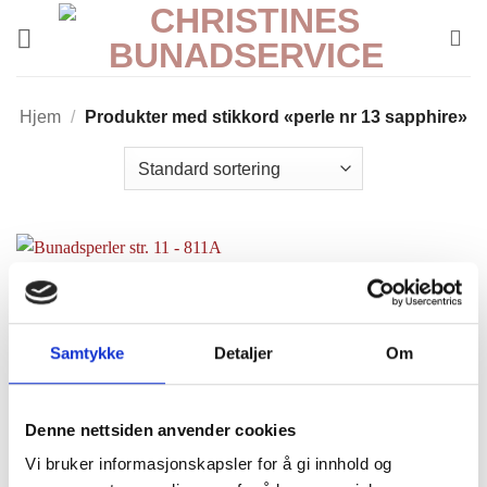
Skip
to
content
Hjem
/
Produkter med stikkord «perle nr 13 sapphire»
Samtykke
Detaljer
Om
Denne nettsiden anvender cookies
Bunadsperler str. 11 –
Vi bruker informasjonskapsler for å gi innhold og
811A Safirblå