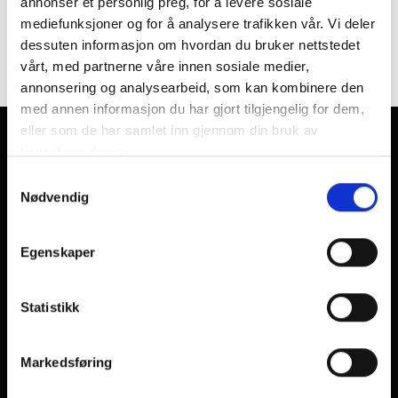
annonser et personlig preg, for å levere sosiale
kr
43,00
mediefunksjoner og for å analysere trafikken vår. Vi deler
Legg i handlekurv
dessuten informasjon om hvordan du bruker nettstedet
vårt, med partnerne våre innen sosiale medier,
annonsering og analysearbeid, som kan kombinere den
med annen informasjon du har gjort tilgjengelig for dem,
eller som de har samlet inn gjennom din bruk av
tjenestene deres.
Christines
Samtykkevalg
Nødvendig
Bunadservice
Egenskaper
Post adr.: Gullstølsstien 222 5153 Bønes Systue:
Gamlehaugvegen 20 5230 Paradis
+47 41349532
Statistikk
bunadservice@thomsen.dk
Org nr. 936886264
Markedsføring
Webshop
Forside
Bunader
Materialpakker
Bunadstilbehør