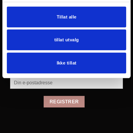
Bunadsvedlikehold
Sy & Strikk
Tillat alle
Navigation
Om meg
Blogg
Kontakt
Privatlivspolitik
Handelsbetingelser
tillat utvalg
Nyhetsbrev
Ikke tillat
Gi oss din e-post og bli oppdatert på de siste
nyhetene.