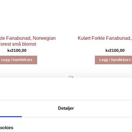
rkle Fanabunad, Norwegian
Kulørt Forkle Fanabunad, 
orest små blomst
kr
2100,00
kr
2100,00
Legg i handlekurv
Legg i handlekurv
Detaljer
ookies