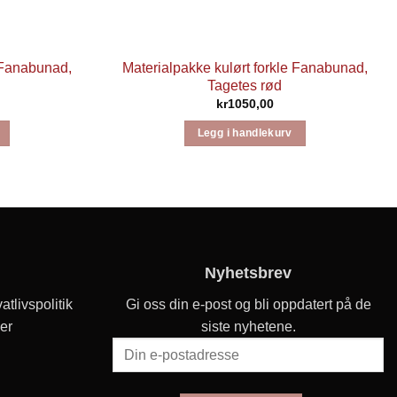
e Fanabunad,
Materialpakke kulørt forkle Fanabunad,
Tagetes rød
kr
1050,00
Legg i handlekurv
Nyhetsbrev
atlivspolitik
Gi oss din e-post og bli oppdatert på de
er
siste nyhetene.