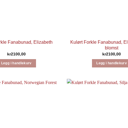
rkle Fanabunad, Elizabeth
Kulørt Forkle Fanabunad, E
blomst
kr
2100,00
kr
2100,00
Legg i handlekurv
Legg i handlekurv