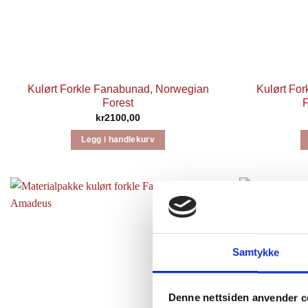
Kulørt Forkle Fanabunad, Norwegian
Kulørt Fo
Forest
F
kr
2100,00
Legg i handlekurv
Samtykke
Denne nettsiden anvender c