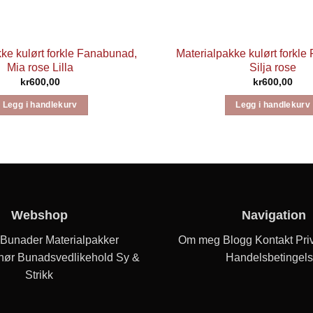
ke kulørt forkle Fanabunad,
Materialpakke kulørt forkl
Mia rose Lilla
Silja rose
kr
600,00
kr
600,00
Legg i handlekurv
Legg i handlekurv
Webshop
Navigation
Bunader
Materialpakker
Om meg
Blogg
Kontakt
Priv
hør
Bunadsvedlikehold
Sy &
Handelsbetingels
Strikk