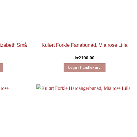
lizabeth Små
Kulørt Forkle Fanabunad, Mia rose Lilla
kr
2100,00
Legg i handlekurv