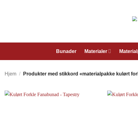
Skip
to
content
Bunader
Materialer
Materia
Hjem
/
Produkter med stikkord «materialpakke kulørt for