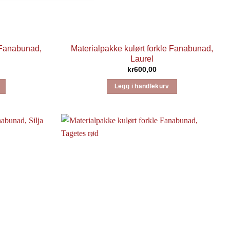
e Fanabunad,
Materialpakke kulørt forkle Fanabunad,
Laurel
kr
600,00
Legg i handlekurv