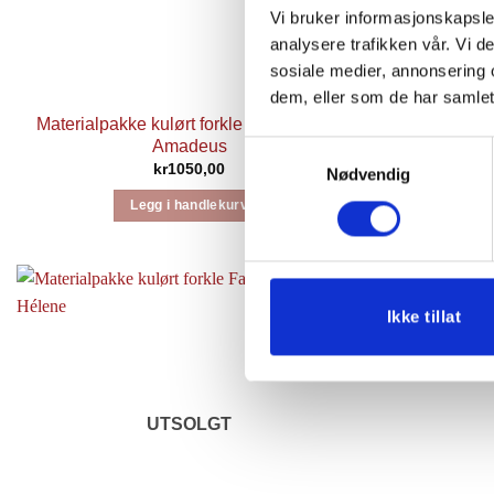
Vi bruker informasjonskapsler
analysere trafikken vår. Vi 
sosiale medier, annonsering 
dem, eller som de har samlet
Materialpakke kulørt forkle Fanabunad,
Materialpak
Amadeus
Samtykkevalg
kr
1050,00
Nødvendig
Legg i handlekurv
Ikke tillat
UTSOLGT