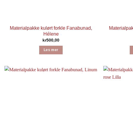
Materialpakke kulørt forkle Fanabunad,
Materialpak
Hélene
kr
500,00
Les mer