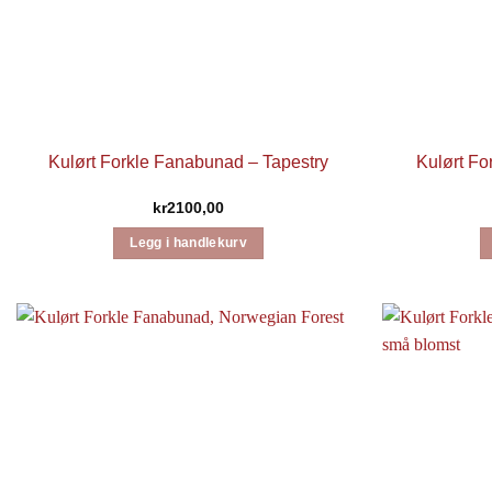
Kulørt Forkle Fanabunad – Tapestry
Kulørt Fo
kr
2100,00
Legg i handlekurv