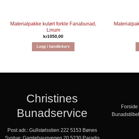
Materialpakke kulørt forkle Fanabunad,
Materialpak
Linum
kr
1050,00
Legg i handlekurv
Christines
Forside
Bunadservice
Bunadstilbe
Post adr.: Gullstølsstien 222 5153 Bønes
Systue: Gamlehaugvegen 20 5230 Paradis