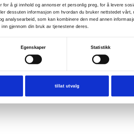
 for å gi innhold og annonser et personlig preg, for å levere sos
deler dessuten informasjon om hvordan du bruker nettstedet vårt,
og analysearbeid, som kan kombinere den med annen informasjon d
 inn gjennom din bruk av tjenestene deres.
ke kulørt forkle Fanabunad,
Materialpakke Kulørt forkl
Balsamin
Bedford
kr
1050,00
kr
600,00
Egenskaper
Statistikk
Legg i handlekurv
Legg i handlekurv
tillat utvalg