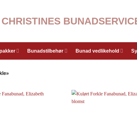
lpakker
Bunadstilbehør
Bunad vedlikehold
Sy
kle»