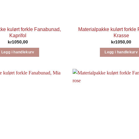
ke kulørt forkle Fanabunad,
Materialpakke kulørt forkl
Kaprifol
Krasse
kr
1050,00
kr
1050,00
Legg i handlekurv
Legg i handlekurv