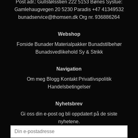
Post adr.: Gullstølsstien 222 5153 Bønes Systue:
Gamlehaugvegen 20 5230 Paradis
+47 41349532
bunadservice@thomsen.dk
Org nr. 936886264
Webshop
Forside
Bunader
Materialpakker
Bunadstilbehør
Bunadsvedlikehold
Sy & Strikk
Navigation
Om meg
Blogg
Kontakt
Privatlivspolitik
Handelsbetingelser
Nyhetsbrev
Gi oss din e-post og bli oppdatert på de siste
nyhetene.