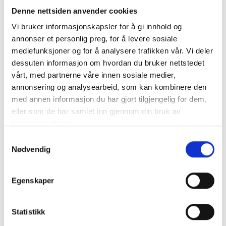
Denne nettsiden anvender cookies
Vi bruker informasjonskapsler for å gi innhold og
Mynt knapp 16mm, lang
Mynt knapp 16mm,
annonser et personlig preg, for å levere sosiale
hempe, Oksidert
oksidert
mediefunksjoner og for å analysere trafikken vår. Vi deler
kr
276,00
kr
276,00
dessuten informasjon om hvordan du bruker nettstedet
Legg i handlekurv
Legg i handlekurv
vårt, med partnerne våre innen sosiale medier,
annonsering og analysearbeid, som kan kombinere den
med annen informasjon du har gjort tilgjengelig for dem,
eller som de har samlet inn gjennom din bruk av
tjenestene deres.
Samtykkevalg
Nødvendig
Egenskaper
Mynt knapp 19mm,
Pussebrett med
Oksidert
Pusseklut
Statistikk
kr
282,00
kr
150,00