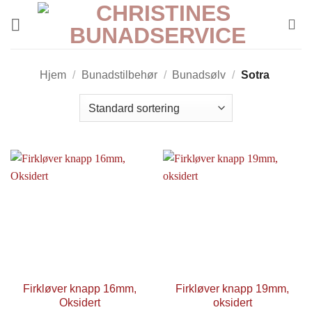
Skip
to
content
Hjem
/
Bunadstilbehør
/
Bunadsølv
/
Sotra
Firkløver knapp 16mm,
Firkløver knapp 19mm,
Oksidert
oksidert