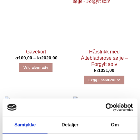
Gavekort
Hårstrikk med
Prisområde:
Åttebladsrose sølje –
kr
100,00
–
kr
2020,00
kr100,00
Forgylt sølv
til
Velg alternativ
kr2020,00
kr
1331,00
Dette
Legg i handlekurv
produktet
har
flere
varianter.
Alternativene
kan
velges
Samtykke
Detaljer
Om
på
produktsiden