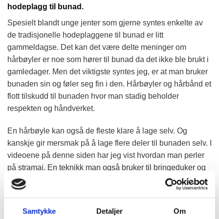
hodeplagg til bunad.
Spesielt blandt unge jenter som gjerne syntes enkelte av
de tradisjonelle hodeplaggene til bunad er litt
gammeldagse. Det kan det være delte meninger om
hårbøyler er noe som hører til bunad da det ikke ble brukt i
gamledager. Men det viktigste syntes jeg, er at man bruker
bunaden sin og føler seg fin i den. Hårbøyler og hårbånd et
flott tilskudd til bunaden hvor man stadig beholder
respekten og håndverket.
En hårbøyle kan også de fleste klare å lage selv. Og
kanskje gir mersmak på å lage flere deler til bunaden selv. I
videoene på denne siden har jeg vist hvordan man perler
på stramai. En teknikk man også bruker til bringeduker og
belter. Samt en video hvor jeg viser monteringen av selve
hårbøylen.
Samtykke
Detaljer
Om
På nettbutikken under
materialpakker,
finner du komplette