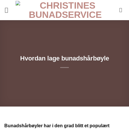
Skip
to
content
Hvordan lage bunadshårbøyle
Bunadshårbøyler har i den grad blitt et populært