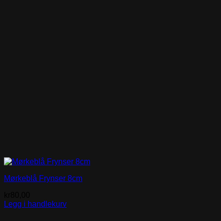
Mørkeblå Frynser 8cm
kr
80,00
Legg i handlekurv