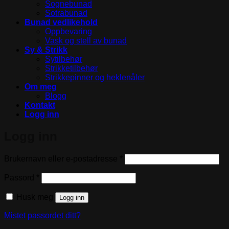
Sognebunad
Sotrabunad
Bunad vedlikehold
Oppbevaring
Vask og stell av bunad
Sy & Strikk
Sytilbehør
Strikketilbehør
Strikkepinner og heklenåler
Om meg
Blogg
Kontakt
Logg inn
Logg inn
Påkrevd
Brukernavn eller e-postadresse
*
Påkrevd
Passord
*
Husk meg
Logg inn
Mistet passordet ditt?