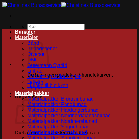
Skip
to
content
Søk
etter:
Bunader
Materialer
Bånd
Bunadsperler
Diverse
DMC
Gütermann Sytråd
Lintråd
Du har ingen produkter i handlekurven.
Mønstre og veiledninger
Tellelin
Tilbake til butikken
Ullgarn
Materialpakker
Handlekurv
Materialpakker Bjørgvinbunad
Materialpakker Fanabunad
Materialpakker Hardangerbunad
Materialpakker Nordhordalandsbunad
Materialpakker Nordmørsbunad
Materialpakker Sognebunad
Materialpakker Sotrabunad
Du har ingen produkter i handlekurven.
Materialpakker Sunnfjordbunad