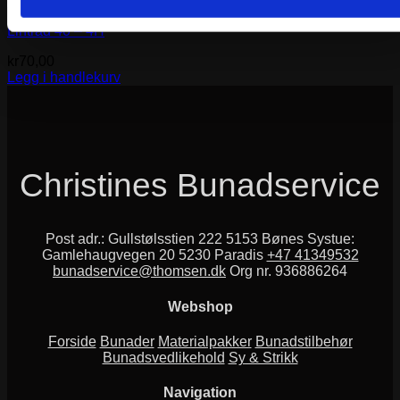
Lintråd 40 – 4H
kr
70,00
Legg i handlekurv
Christines Bunadservice
Post adr.: Gullstølsstien 222 5153 Bønes Systue:
Gamlehaugvegen 20 5230 Paradis
+47 41349532
bunadservice@thomsen.dk
Org nr. 936886264
Webshop
Forside
Bunader
Materialpakker
Bunadstilbehør
Bunadsvedlikehold
Sy & Strikk
Navigation