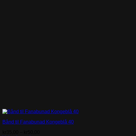
Bånd til Fanabunad Kongeblå 40
Prisområde:
kr
35,00
–
kr
50,00