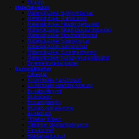
Ullgarn
Materialpakker
Materialpakker Bjørgvinbunad
Materialpakker Fanabunad
Materialpakker Hardangerbunad
Materialpakker Nordhordalandsbunad
Materialpakker Nordmørsbunad
Materialpakker Sognebunad
Materialpakker Sotrabunad
Materialpakker Sunnfjordbunad
Materialpakker hårbøyler og hårbånd
Diverse materialpakker
Bunadstilbehør
Silkesjal
Kulørt forkle Fanabunad
Kulørt forkle Hardangerbunad
Bunadshårpynt
Bukseseler
Bunadsparaply
Bunadsveske/lomme
Bunadsølv
Tilbehør til barn
Strømper og strømpebukser
Fanabunad
Hardangerbunad