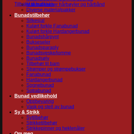
Tilbake til butikken
Materialpakker hårbøyler og hårbånd
Diverse materialpakker
Bunadstilbehør
Silkesjal
Kulørt forkle Fanabunad
Kulørt forkle Hardangerbunad
Bunadshårpynt
Bukseseler
Bunadsparaply
Bunadsveske/lomme
Bunadsølv
Tilbehør til barn
Strømper og strømpebukser
Fanabunad
Hardangerbunad
Sognebunad
Sotrabunad
Bunad vedlikehold
Oppbevaring
Vask og stell av bunad
Sy & Strikk
Sytilbehør
Strikketilbehør
Strikkepinner og heklenåler
Om meg