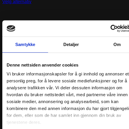
kr35,00
Velg alternativ
Dette
til
produktet
kr50,00
har
flere
varianter.
Alternativene
kan
velges
Samtykke
Detaljer
Om
på
produktsiden
Denne nettsiden anvender cookies
Vi bruker informasjonskapsler for å gi innhold og annonser et
personlig preg, for å levere sosiale mediefunksjoner og for å
analysere trafikken vår. Vi deler dessuten informasjon om
hvordan du bruker nettstedet vårt, med partnerne våre innen
sosiale medier, annonsering og analysearbeid, som kan
kombinere den med annen informasjon du har gjort tilgjengel
for dem, eller som de har samlet inn gjennom din bruk av
tjenestene deres.
DMC Perlegarn no 8, 725