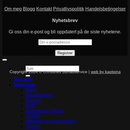
Om meg
Blogg
Kontakt
Privatlivspolitik
Handelsbetingelser
Nyhetsbrev
Gi oss din e-post og bli oppdatert på de siste nyhetene.
Søk
Copyright 2024 © Christines Bunadservice |
web by kapteina
etter:
Bunader
Materialer
Bånd
Bunadsperler
Diverse
DMC
Gütermann Sytråd
Lintråd
Mønstre og veiledninger
Tellelin