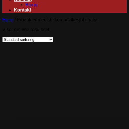
Blogg
Kontakt
Hjem
/
Produkter med stikkord «silkesjal i hals»
Viser det ene resultatet