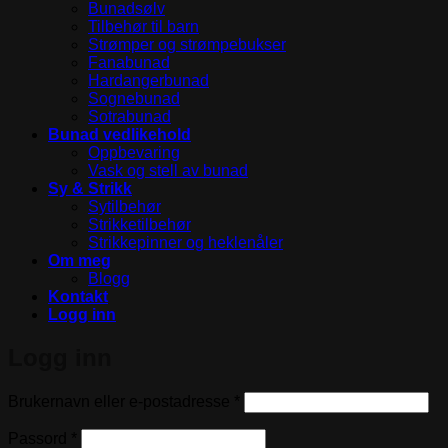
Bunadsølv
Tilbehør til barn
Strømper og strømpebukser
Fanabunad
Hardangerbunad
Sognebunad
Sotrabunad
Bunad vedlikehold
Oppbevaring
Vask og stell av bunad
Sy & Strikk
Sytilbehør
Strikketilbehør
Strikkepinner og heklenåler
Om meg
Blogg
Kontakt
Logg inn
Logg inn
Påkrevd
Brukernavn eller e-postadresse
*
Påkrevd
Passord
*