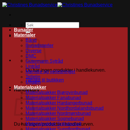
Skip
to
content
Søk
etter:
Bunader
Materialer
Bånd
Bunadsperler
Diverse
DMC
Gütermann Sytråd
Lintråd
Du har ingen produkter i handlekurven.
Mønstre og veiledninger
Tellelin
Tilbake til butikken
Ullgarn
Materialpakker
Handlekurv
Materialpakker Bjørgvinbunad
Materialpakker Fanabunad
Materialpakker Hardangerbunad
Materialpakker Nordhordalandsbunad
Materialpakker Nordmørsbunad
Materialpakker Sognebunad
Materialpakker Sotrabunad
Du har ingen produkter i handlekurven.
Materialpakker Sunnfjordbunad