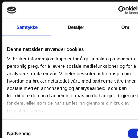
Samtykke
Detaljer
Om
Eufemia Silkesjal
Denne nettsiden anvender cookies
kr
1299,00
Legg i handlekurv
Vi bruker informasjonskapsler for å gi innhold og annonser et
personlig preg, for å levere sosiale mediefunksjoner og for å
analysere trafikken vår. Vi deler dessuten informasjon om
hvordan du bruker nettstedet vårt, med partnerne våre innen
sosiale medier, annonsering og analysearbeid, som kan
Christines Bunadservice
kombinere den med annen informasjon du har gjort tilgjengel
for dem, eller som de har samlet inn gjennom din bruk av
tjenestene deres.
Post adr.: Gullstølsstien 222 5153 Bønes Systue:
Gamlehaugvegen 20 5230 Paradis
+47 41349532
bunadservice@thomsen.dk
Org nr. 936886264
Samtykkevalg
Nødvendig
Webshop