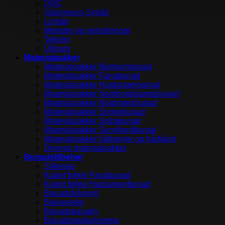
DMC
Gütermann Sytråd
Lintråd
Mønstre og veiledninger
Tellelin
Ullgarn
Materialpakker
Materialpakker Bjørgvinbunad
Materialpakker Fanabunad
Materialpakker Hardangerbunad
Materialpakker Nordhordalandsbunad
Materialpakker Nordmørsbunad
Materialpakker Sognebunad
Materialpakker Sotrabunad
Materialpakker Sunnfjordbunad
Materialpakker hårbøyler og hårbånd
Diverse materialpakker
Bunadstilbehør
Silkesjal
Kulørt forkle Fanabunad
Kulørt forkle Hardangerbunad
Bunadshårpynt
Bukseseler
Bunadsparaply
Bunadsveske/lomme